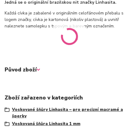
Jedná se o originální brazilskou nit značky Linhasita.
Každá cívka je zabalené v originálním celofánovém přebalu s
logem značky, cívka je kartonová (nikoliv plastová) a uvnitř
naleznete samolepku s typovým a barevným označením.
Původ zboží
Zboží zařazeno v kategoriích
Voskované šňůry Linhasita – pro precizní macramé a
šperky
Voskovaná šňůra Linhasita 1 mm