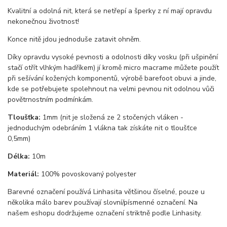
Kvalitní a odolná nit, která se netřepí a šperky z ní mají opravdu
nekonečnou životnost!
Konce nitě jdou jednoduše zatavit ohněm.
Díky opravdu vysoké pevnosti a odolnosti díky vosku (při ušpinění
stačí otřít vlhkým hadříkem) jí kromě micro macrame můžete použít
při sešívání kožených komponentů, výrobě barefoot obuvi a jinde,
kde se potřebujete spolehnout na velmi pevnou nit odolnou vůči
povětrnostním podmínkám.
Tloušťka:
1mm (nit je složená ze 2 stočených vláken -
jednoduchým odebráním 1 vlákna tak získáte nit o tloušťce
0,5mm)
Délka:
10m
Materiál:
100% povoskovaný polyester
Barevné označení používá Linhasita většinou číselné, pouze u
několika málo barev používají slovní/písmenné označení. Na
našem eshopu dodržujeme označení striktně podle Linhasity.