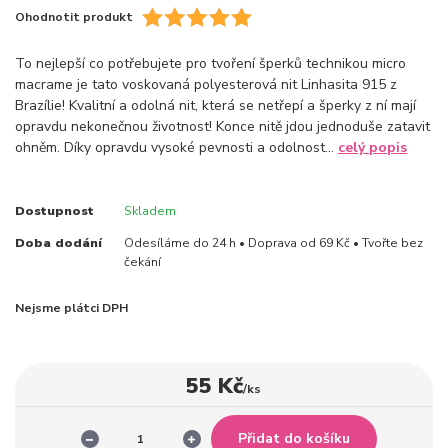
Ohodnotit produkt
To nejlepší co potřebujete pro tvoření šperků technikou micro
macrame je tato voskovaná polyesterová nit Linhasita 915 z
Brazílie! Kvalitní a odolná nit, která se netřepí a šperky z ní mají
opravdu nekonečnou životnost! Konce nitě jdou jednoduše zatavit
ohněm. Díky opravdu vysoké pevnosti a odolnost...
celý popis
Dostupnost
Skladem
Doba dodání
Odesíláme do 24 h • Doprava od 69 Kč • Tvořte bez
čekání
Nejsme plátci DPH
55 Kč
/
ks
Přidat do košíku