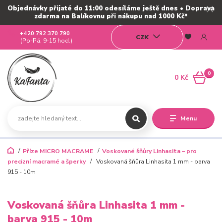
Objednávky přijaté do 11:00 odesíláme ještě dnes • Doprava
zdarma na Balíkovnu při nákupu nad 1000 Kč*
+420 792 370 790
CZK
(Po-Pá, 9-15 hod.)
0
0 Kč
Menu
Příze MICRO MACRAME
Voskované šňůry Linhasita – pro
precizní macramé a šperky
Voskovaná šňůra Linhasita 1 mm - barva
915 - 10m
Voskovaná šňůra Linhasita 1 mm -
barva 915 - 10m