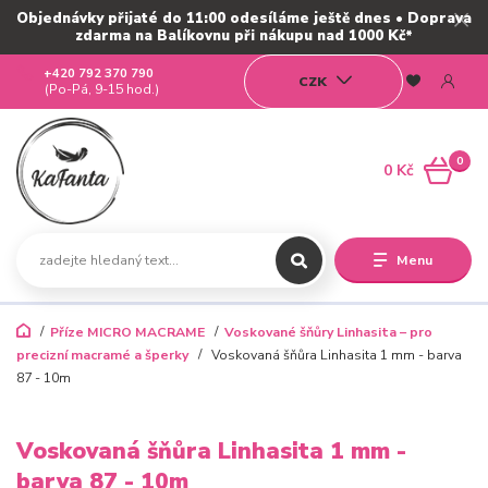
Objednávky přijaté do 11:00 odesíláme ještě dnes • Doprava
zdarma na Balíkovnu při nákupu nad 1000 Kč*
+420 792 370 790
CZK
(Po-Pá, 9-15 hod.)
0
0 Kč
Menu
Příze MICRO MACRAME
Voskované šňůry Linhasita – pro
precizní macramé a šperky
Voskovaná šňůra Linhasita 1 mm - barva
87 - 10m
Voskovaná šňůra Linhasita 1 mm -
barva 87 - 10m