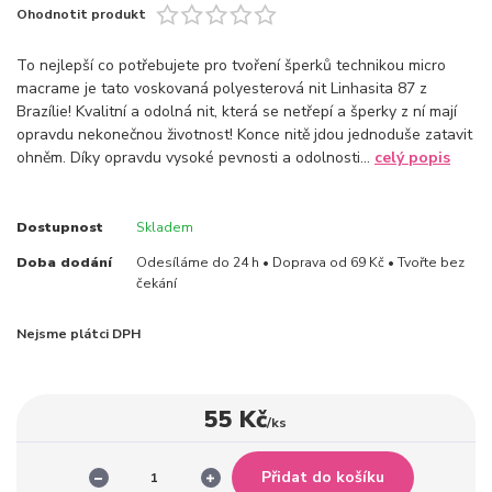
Ohodnotit produkt
To nejlepší co potřebujete pro tvoření šperků technikou micro
macrame je tato voskovaná polyesterová nit Linhasita 87 z
Brazílie! Kvalitní a odolná nit, která se netřepí a šperky z ní mají
opravdu nekonečnou životnost! Konce nitě jdou jednoduše zatavit
ohněm. Díky opravdu vysoké pevnosti a odolnosti...
celý popis
Dostupnost
Skladem
Doba dodání
Odesíláme do 24 h • Doprava od 69 Kč • Tvořte bez
čekání
Nejsme plátci DPH
55 Kč
/
ks
Přidat do košíku