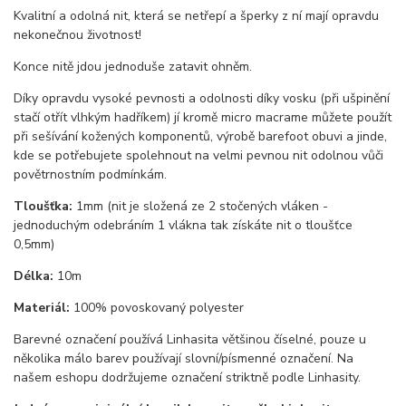
Kvalitní a odolná nit, která se netřepí a šperky z ní mají opravdu
nekonečnou životnost!
Konce nitě jdou jednoduše zatavit ohněm.
Díky opravdu vysoké pevnosti a odolnosti díky vosku (při ušpinění
stačí otřít vlhkým hadříkem) jí kromě micro macrame můžete použít
při sešívání kožených komponentů, výrobě barefoot obuvi a jinde,
kde se potřebujete spolehnout na velmi pevnou nit odolnou vůči
povětrnostním podmínkám.
Tloušťka:
1mm (nit je složená ze 2 stočených vláken -
jednoduchým odebráním 1 vlákna tak získáte nit o tloušťce
0,5mm)
Délka:
10m
Materiál:
100% povoskovaný polyester
Barevné označení používá Linhasita většinou číselné, pouze u
několika málo barev používají slovní/písmenné označení. Na
našem eshopu dodržujeme označení striktně podle Linhasity.