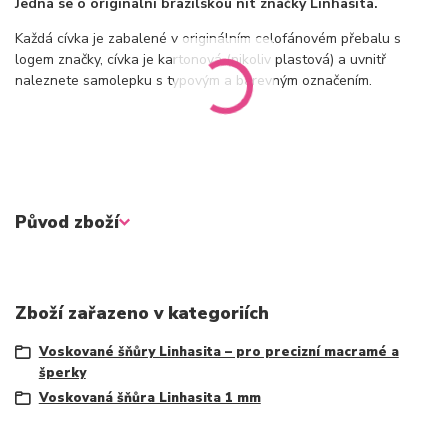
Jedná se o originální brazilskou nit značky Linhasita.
Každá cívka je zabalené v originálním celofánovém přebalu s
logem značky, cívka je kartonová (nikoliv plastová) a uvnitř
naleznete samolepku s typovým a barevným označením.
Původ zboží
Zboží zařazeno v kategoriích
Voskované šňůry Linhasita – pro precizní macramé a
šperky
Voskovaná šňůra Linhasita 1 mm