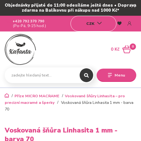
Objednávky přijaté do 11:00 odesíláme ještě dnes • Doprava
zdarma na Balíkovnu při nákupu nad 1000 Kč*
+420 792 370 790
CZK
(Po-Pá, 9-15 hod.)
0
0 Kč
Menu
Příze MICRO MACRAME
Voskované šňůry Linhasita – pro
precizní macramé a šperky
Voskovaná šňůra Linhasita 1 mm - barva
70
Voskovaná šňůra Linhasita 1 mm -
barva 70