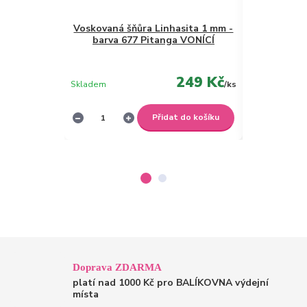
Voskovaná šňůra Linhasita 1 mm -
barva 677 Pitanga VONÍCÍ
Voskovaná
mm
249 Kč
Skladem
/
ks
Skladem
Přidat do košíku
Doprava ZDARMA
platí nad 1000 Kč pro BALÍKOVNA výdejní
místa