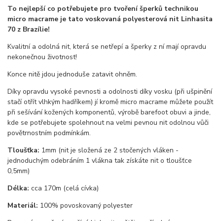
To nejlepší co potřebujete pro tvoření šperků technikou
micro macrame je tato voskovaná polyesterová nit Linhasita
70 z Brazílie!
Kvalitní a odolná nit, která se netřepí a šperky z ní mají opravdu
nekonečnou životnost!
Konce nitě jdou jednoduše zatavit ohněm.
Díky opravdu vysoké pevnosti a odolnosti díky vosku (při ušpinění
stačí otřít vlhkým hadříkem) jí kromě micro macrame můžete použít
při sešívání kožených komponentů, výrobě barefoot obuvi a jinde,
kde se potřebujete spolehnout na velmi pevnou nit odolnou vůči
povětrnostním podmínkám.
Tloušťka:
1mm (nit je složená ze 2 stočených vláken -
jednoduchým odebráním 1 vlákna tak získáte nit o tloušťce
0,5mm)
Délka:
cca 170m (celá cívka)
Materiál:
100% povoskovaný polyester