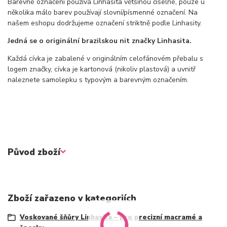
Barevné označení používá Linhasita většinou číselné, pouze u
několika málo barev používají slovní/písmenné označení. Na
našem eshopu dodržujeme označení striktně podle Linhasity.
Jedná se o originální brazilskou nit značky Linhasita.
Každá cívka je zabalené v originálním celofánovém přebalu s
logem značky, cívka je kartonová (nikoliv plastová) a uvnitř
naleznete samolepku s typovým a barevným označením.
Původ zboží
Zboží zařazeno v kategoriích
Voskované šňůry Linhasita – pro precizní macramé a