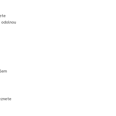
žete
t odolnou
ašem
leznete