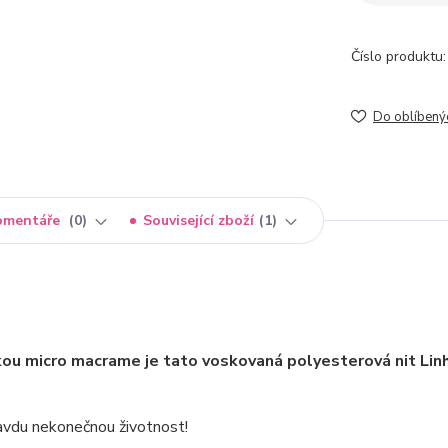
Číslo produktu:
Do oblíbený
omentáře
0
Související zboží
1
kou micro macrame je tato voskovaná polyesterová nit Lin
pravdu nekonečnou životnost!