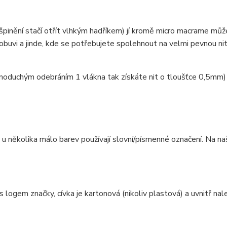
ušpinění stačí otřít vlhkým hadříkem) jí kromě micro macrame mů
obuvi a jinde, kde se potřebujete spolehnout na velmi pevnou ni
dnoduchým odebráním 1 vlákna tak získáte nit o tloušťce 0,5mm)
e u několika málo barev používají slovní/písmenné označení. Na n
 logem značky, cívka je kartonová (nikoliv plastová) a uvnitř na