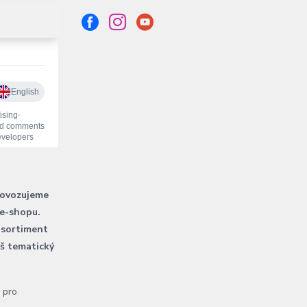
rovozujeme
 e-shopu.
 sortiment
áš tematický
l pro