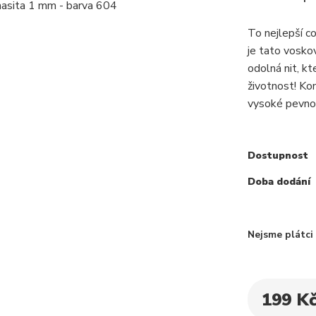
To nejlepší c
je tato voskov
odolná nit, k
životnost! Ko
vysoké pevnos
Dostupnost
Doba dodání
Nejsme plátc
199 K