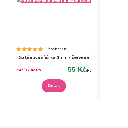
1 hodnocení
Saténová šňůrka 1mm - červená
55 Kč
Není skladem
/
ks
Detail