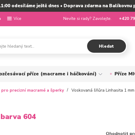
11:00 odesíláme ještě dnes • Doprava zdarma na Balíkovnu 
a
Nevíte si rady? Zavolejte.
+420 79
Více
Hledat
ozčesávací příze (macrame i háčkování)
Příze 
 pro precizní macramé a šperky
Voskovaná šňůra Linhasita 1 mm 
 barva 604
Ohodnotit pr