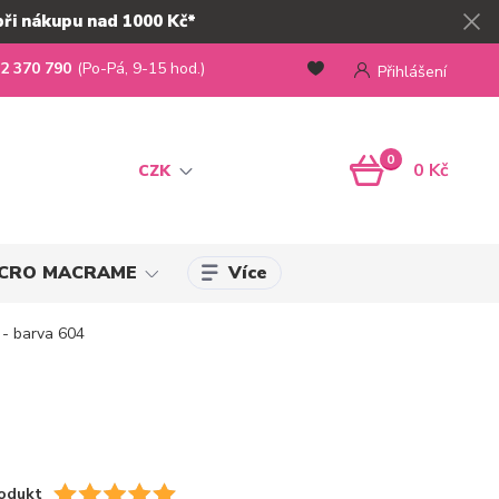
při nákupu nad 1000 Kč*
2 370 790
(Po-Pá, 9-15 hod.)
Přihlášení
0
0 Kč
CZK
Více
MICRO MACRAME
- barva 604
odukt