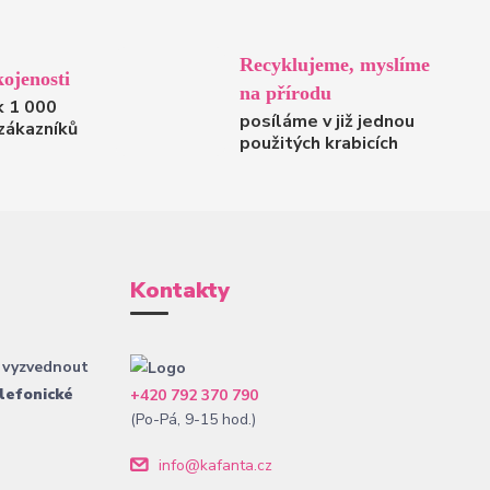
Recyklujeme, myslíme
ojenosti
na přírodu
k 1 000
posíláme v již jednou
zákazníků
použitých krabicích
Kontakty
 vyzvednout
lefonické
+420 792 370 790
(Po-Pá, 9-15 hod.)
info@kafanta.cz