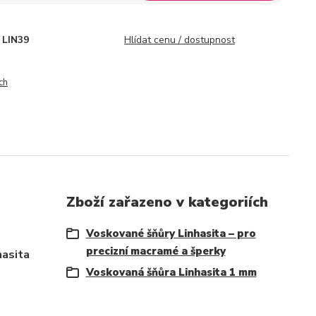
LIN39
Hlídat cenu / dostupnost
ch
Zboží zařazeno v kategoriích
Voskované šňůry Linhasita – pro
precizní macramé a šperky
hasita
Voskovaná šňůra Linhasita 1 mm