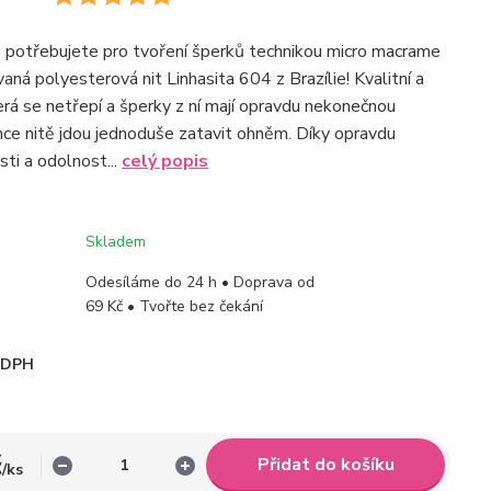
o potřebujete pro tvoření šperků technikou micro macrame
aná polyesterová nit Linhasita 604 z Brazílie! Kvalitní a
terá se netřepí a šperky z ní mají opravdu nekonečnou
nce nitě jdou jednoduše zatavit ohněm. Díky opravdu
ti a odolnost...
celý popis
Skladem
Odesíláme do 24 h • Doprava od
69 Kč • Tvořte bez čekání
i DPH
č
Přidat do košíku
/
ks