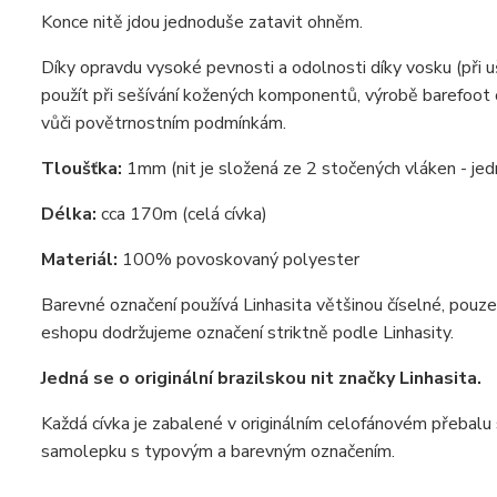
Konce nitě jdou jednoduše zatavit ohněm.
Díky opravdu vysoké pevnosti a odolnosti díky vosku (při 
použít při sešívání kožených komponentů, výrobě barefoot 
vůči povětrnostním podmínkám.
Tloušťka:
1mm (nit je složená ze 2 stočených vláken - je
Délka:
cca 170m (celá cívka)
Materiál:
100% povoskovaný polyester
Barevné označení používá Linhasita většinou číselné, pouz
eshopu dodržujeme označení striktně podle Linhasity.
Jedná se o originální brazilskou nit značky Linhasita.
Každá cívka je zabalené v originálním celofánovém přebalu s
samolepku s typovým a barevným označením.