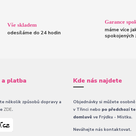
Garance spok
Vše skladem
máme více ja
odesíláme do 24 hodin
spokojených 
 a platba
Kde nás najdete
te několik způsobů dopravy a
Objednávky si můžete osobně
ce
ZDE
.
v Třinci nebo
po předchozí te
domluvě
ve Frýdku - Místku.
Neváhejte nás kontaktovat.