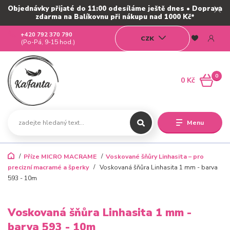
Objednávky přijaté do 11:00 odesíláme ještě dnes • Doprava
zdarma na Balíkovnu při nákupu nad 1000 Kč*
+420 792 370 790
CZK
(Po-Pá, 9-15 hod.)
0
0 Kč
Menu
Příze MICRO MACRAME
Voskované šňůry Linhasita – pro
precizní macramé a šperky
Voskovaná šňůra Linhasita 1 mm - barva
593 - 10m
Voskovaná šňůra Linhasita 1 mm -
barva 593 - 10m