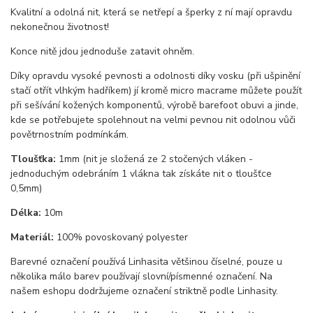
Kvalitní a odolná nit, která se netřepí a šperky z ní mají opravdu
nekonečnou životnost!
Konce nitě jdou jednoduše zatavit ohněm.
Díky opravdu vysoké pevnosti a odolnosti díky vosku (při ušpinění
stačí otřít vlhkým hadříkem) jí kromě micro macrame můžete použít
při sešívání kožených komponentů, výrobě barefoot obuvi a jinde,
kde se potřebujete spolehnout na velmi pevnou nit odolnou vůči
povětrnostním podmínkám.
Tloušťka:
1mm (nit je složená ze 2 stočených vláken -
jednoduchým odebráním 1 vlákna tak získáte nit o tloušťce
0,5mm)
Délka:
10m
Materiál:
100% povoskovaný polyester
Barevné označení používá Linhasita většinou číselné, pouze u
několika málo barev používají slovní/písmenné označení. Na
našem eshopu dodržujeme označení striktně podle Linhasity.