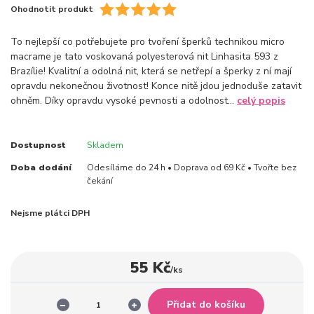
Ohodnotit produkt
To nejlepší co potřebujete pro tvoření šperků technikou micro
macrame je tato voskovaná polyesterová nit Linhasita 593 z
Brazílie! Kvalitní a odolná nit, která se netřepí a šperky z ní mají
opravdu nekonečnou životnost! Konce nitě jdou jednoduše zatavit
ohněm. Díky opravdu vysoké pevnosti a odolnost...
celý popis
Dostupnost
Skladem
Doba dodání
Odesíláme do 24 h • Doprava od 69 Kč • Tvořte bez
čekání
Nejsme plátci DPH
55 Kč
/
ks
Přidat do košíku