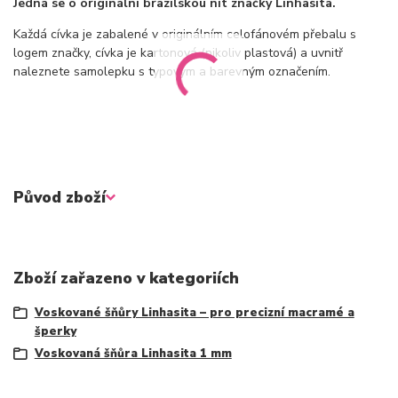
Jedná se o originální brazilskou nit značky Linhasita.
Každá cívka je zabalené v originálním celofánovém přebalu s
logem značky, cívka je kartonová (nikoliv plastová) a uvnitř
naleznete samolepku s typovým a barevným označením.
Původ zboží
Zboží zařazeno v kategoriích
Voskované šňůry Linhasita – pro precizní macramé a
šperky
Voskovaná šňůra Linhasita 1 mm