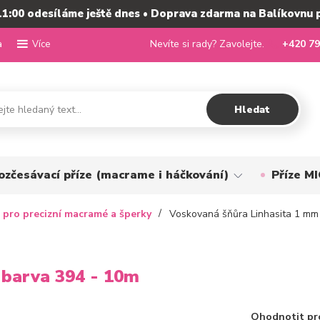
11:00 odesíláme ještě dnes • Doprava zdarma na Balíkovnu 
a
Nevíte si rady? Zavolejte.
+420 79
Více
Hledat
ozčesávací příze (macrame i háčkování)
Příze 
 pro precizní macramé a šperky
Voskovaná šňůra Linhasita 1 mm 
 barva 394 - 10m
Ohodnotit pr