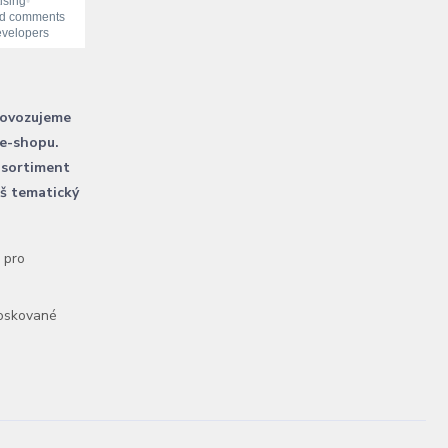
rovozujeme
 e-shopu.
 sortiment
áš tematický
l pro
voskované