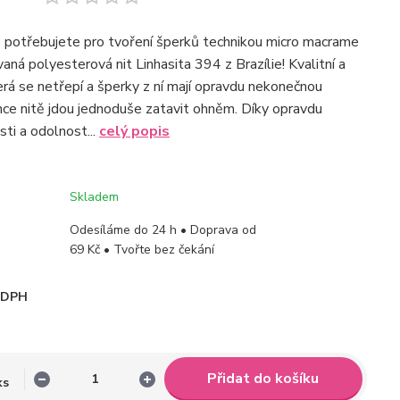
o potřebujete pro tvoření šperků technikou micro macrame
aná polyesterová nit Linhasita 394 z Brazílie! Kvalitní a
terá se netřepí a šperky z ní mají opravdu nekonečnou
nce nitě jdou jednoduše zatavit ohněm. Díky opravdu
ti a odolnost...
celý popis
Skladem
Odesíláme do 24 h • Doprava od
69 Kč • Tvořte bez čekání
i DPH
Přidat do košíku
ks