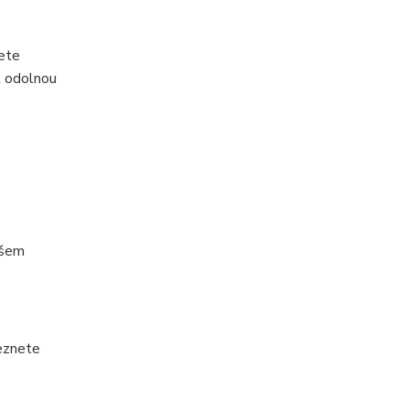
žete
t odolnou
ašem
leznete