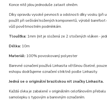
Konce nitě jdou jednoduše zatavit ohněm.
Díky opravdu vysoké pevnosti a odolnosti díky vosku (při 
použít při sešívání kožených komponentů, výrobě barefoot 
vůči povětrnostním podmínkám.
Tloušťka:
1mm (nit je složená ze 2 stočených vláken - je
Délka:
10m
Materiál:
100% povoskovaný polyester
Barevné označení používá Linhasita většinou číselné, pouz
eshopu dodržujeme označení striktně podle Linhasity.
Jedná se o originální brazilskou nit značky Linhasita.
Každá cívka je zabalené v originálním celofánovém přebalu s
samolepku s typovým a barevným označením.