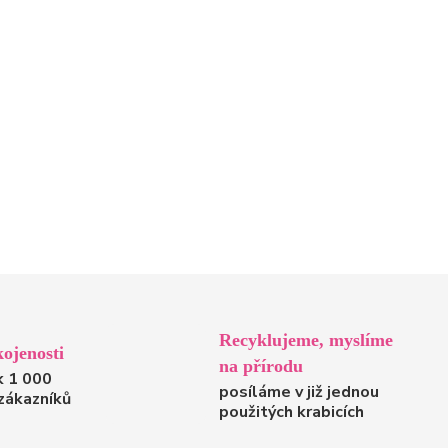
Recyklujeme, myslíme
ojenosti
na přírodu
k 1 000
posíláme v již jednou
zákazníků
použitých krabicích