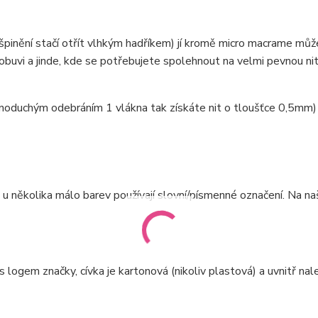
ušpinění stačí otřít vlhkým hadříkem) jí kromě micro macrame mů
obuvi a jinde, kde se potřebujete spolehnout na velmi pevnou ni
dnoduchým odebráním 1 vlákna tak získáte nit o tloušťce 0,5mm)
e u několika málo barev používají slovní/písmenné označení. Na n
 logem značky, cívka je kartonová (nikoliv plastová) a uvnitř na