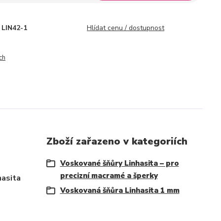
LIN42-1
Hlídat cenu / dostupnost
ch
Zboží zařazeno v kategoriích
Voskované šňůry Linhasita – pro
precizní macramé a šperky
hasita
Voskovaná šňůra Linhasita 1 mm