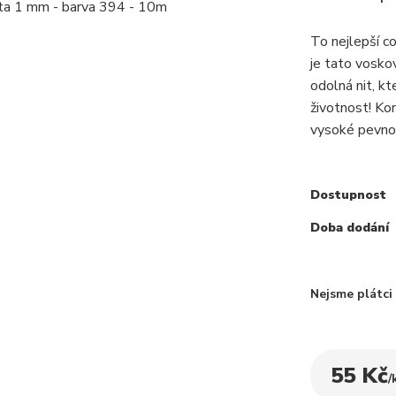
To nejlepší c
je tato voskov
odolná nit, k
životnost! Ko
vysoké pevnos
Dostupnost
Doba dodání
Nejsme plátc
55 Kč
/