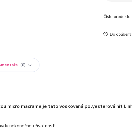
Číslo produktu:
Do oblíbený
omentáře
0
kou micro macrame je tato voskovaná polyesterová nit Lin
pravdu nekonečnou životnost!