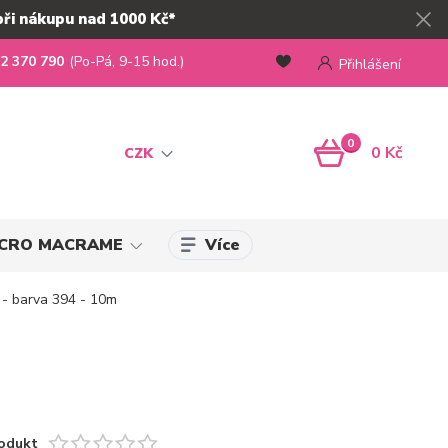
při nákupu nad 1000 Kč*
2 370 790
(Po-Pá, 9-15 hod.)
Přihlášení
0
0 Kč
CZK
Více
MICRO MACRAME
- barva 394 - 10m
odukt