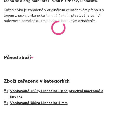
Jedná se o originální brazilskou nit značky Linhasita.
Každá cívka je zabalené v originálním celofánovém přebalu s
logem značky, cívka je kartonová (nikoliv plastová) a uvnitř
naleznete samolepku s typovým a barevným označením.
Původ zboží
Zboží zařazeno v kategoriích
Voskované šňůry Linhasita – pro precizní macramé a
šperky
Voskovaná šňůra Linhasita 1 mm