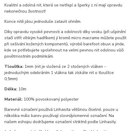
Kvalitní a odolná nit, která se netřepí a šperky z ní mají opravdu
nekonečnou životnost!
Konce nitě jdou jednoduše zatavit ohněm.
Díky opravdu vysoké pevnosti a odolnosti díky vosku (při ušpinění
stačí otřít vlhkým hadříkem) jí kromě micro macrame můžete použít
při sešívání kožených komponentů, výrobě barefoot obuvi a jinde,
kde se potřebujete spolehnout na velmi pevnou nit odolnou vůči
povětrnostním podmínkám.
Tloušťka:
1mm (nit je složená ze 2 stočených vláken -
jednoduchým odebráním 1 vlákna tak získáte nit o tloušťce
0,5mm)
Délka:
10m
Materiál:
100% povoskovaný polyester
Barevné označení používá Linhasita většinou číselné, pouze u
několika málo barev používají slovní/písmenné označení. Na
našem eshopu dodržujeme označení striktně podle Linhasity.