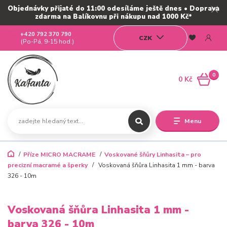
Objednávky přijaté do 11:00 odesíláme ještě dnes • Doprava
zdarma na Balíkovnu při nákupu nad 1000 Kč*
+420 792 370 790
CZK
(Po-Pá, 9-15 hod.)
0
0 Kč
Menu
Příze MICRO MACRAME
Voskované šňůry Linhasita – pro
precizní macramé a šperky
Voskovaná šňůra Linhasita 1 mm - barva
326 - 10m
Voskovaná šňůra Linhasita 1 mm -
barva 326 - 10m