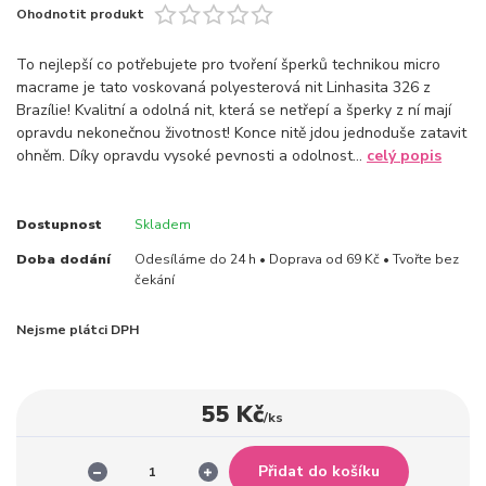
Ohodnotit produkt
To nejlepší co potřebujete pro tvoření šperků technikou micro
macrame je tato voskovaná polyesterová nit Linhasita 326 z
Brazílie! Kvalitní a odolná nit, která se netřepí a šperky z ní mají
opravdu nekonečnou životnost! Konce nitě jdou jednoduše zatavit
ohněm. Díky opravdu vysoké pevnosti a odolnost...
celý popis
Dostupnost
Skladem
Doba dodání
Odesíláme do 24 h • Doprava od 69 Kč • Tvořte bez
čekání
Nejsme plátci DPH
55 Kč
/
ks
Přidat do košíku