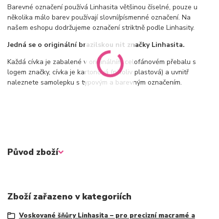
Barevné označení používá Linhasita většinou číselné, pouze u
několika málo barev používají slovní/písmenné označení. Na
našem eshopu dodržujeme označení striktně podle Linhasity.
Jedná se o originální brazilskou nit značky Linhasita.
Každá cívka je zabalené v originálním celofánovém přebalu s
logem značky, cívka je kartonová (nikoliv plastová) a uvnitř
naleznete samolepku s typovým a barevným označením.
Původ zboží
Zboží zařazeno v kategoriích
Voskované šňůry Linhasita – pro precizní macramé a