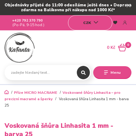
Objednávky přijaté do 11:00 odesíláme ještě dnes • Doprava
zdarma na Balíkovnu při nákupu nad 1000 Kč*
+420 792 370 790
CZK
(Po-Pá, 9-15 hod.)
0
0 Kč
Menu
Příze MICRO MACRAME
Voskované šňůry Linhasita – pro
precizní macramé a šperky
Voskovaná šňůra Linhasita 1 mm - barva
25
Voskovaná šňůra Linhasita 1 mm -
barva 25