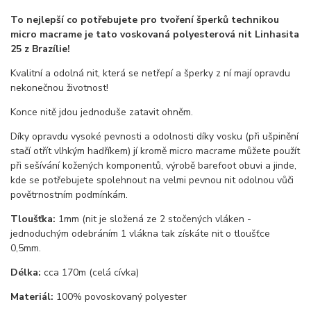
To nejlepší co potřebujete pro tvoření šperků technikou
micro macrame je tato voskovaná polyesterová nit Linhasita
25 z Brazílie!
Kvalitní a odolná nit, která se netřepí a šperky z ní mají opravdu
nekonečnou životnost!
Konce nitě jdou jednoduše zatavit ohněm.
Díky opravdu vysoké pevnosti a odolnosti díky vosku (při ušpinění
stačí otřít vlhkým hadříkem) jí kromě micro macrame můžete použít
při sešívání kožených komponentů, výrobě barefoot obuvi a jinde,
kde se potřebujete spolehnout na velmi pevnou nit odolnou vůči
povětrnostním podmínkám.
Tloušťka:
1mm (nit je složená ze 2 stočených vláken -
jednoduchým odebráním 1 vlákna tak získáte nit o tloušťce
0,5mm.
Délka:
cca 170m (celá cívka)
Materiál:
100% povoskovaný polyester