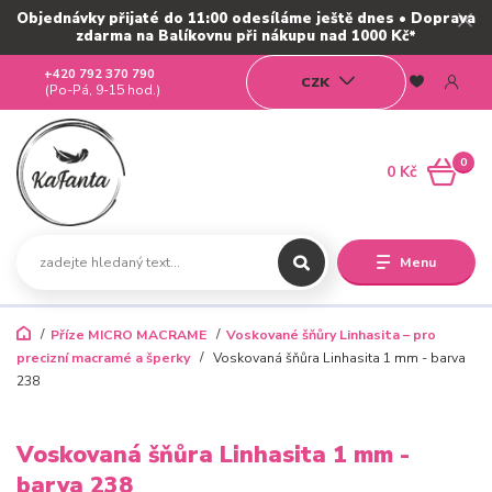
Objednávky přijaté do 11:00 odesíláme ještě dnes • Doprava
zdarma na Balíkovnu při nákupu nad 1000 Kč*
+420 792 370 790
CZK
(Po-Pá, 9-15 hod.)
0
0 Kč
Menu
Příze MICRO MACRAME
Voskované šňůry Linhasita – pro
precizní macramé a šperky
Voskovaná šňůra Linhasita 1 mm - barva
238
Voskovaná šňůra Linhasita 1 mm -
barva 238