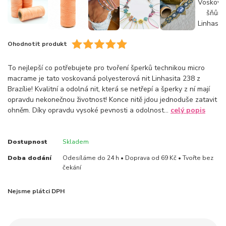
Ohodnotit produkt
To nejlepší co potřebujete pro tvoření šperků technikou micro
macrame je tato voskovaná polyesterová nit Linhasita 238 z
Brazílie! Kvalitní a odolná nit, která se netřepí a šperky z ní mají
opravdu nekonečnou životnost! Konce nitě jdou jednoduše zatavit
ohněm. Díky opravdu vysoké pevnosti a odolnost...
celý popis
Dostupnost
Skladem
Doba dodání
Odesíláme do 24 h • Doprava od 69 Kč • Tvořte bez
čekání
Nejsme plátci DPH