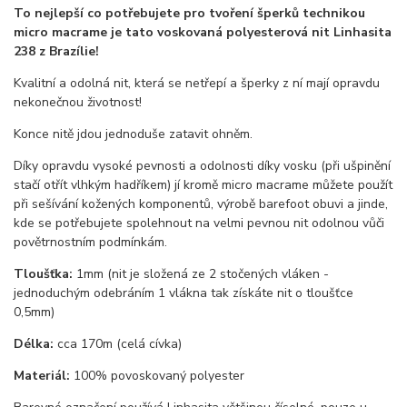
To nejlepší co potřebujete pro tvoření šperků technikou
micro macrame je tato voskovaná polyesterová nit Linhasita
238 z Brazílie!
Kvalitní a odolná nit, která se netřepí a šperky z ní mají opravdu
nekonečnou životnost!
Konce nitě jdou jednoduše zatavit ohněm.
Díky opravdu vysoké pevnosti a odolnosti díky vosku (při ušpinění
stačí otřít vlhkým hadříkem) jí kromě micro macrame můžete použít
při sešívání kožených komponentů, výrobě barefoot obuvi a jinde,
kde se potřebujete spolehnout na velmi pevnou nit odolnou vůči
povětrnostním podmínkám.
Tloušťka:
1mm (nit je složená ze 2 stočených vláken -
jednoduchým odebráním 1 vlákna tak získáte nit o tloušťce
0,5mm)
Délka:
cca 170m (celá cívka)
Materiál:
100% povoskovaný polyester