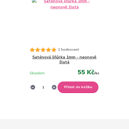
1 hodnocení
Saténová šňůrka 1mm - neonově
žlutá
55 Kč
Skladem
/
ks
Přidat do košíku