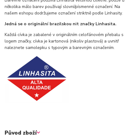
Barevné označení používá Linhasita většinou číselné, pouze u
několika málo barev používají slovní/písmenné označení. Na
našem eshopu dodržujeme označení striktně podle Linhasity.
Jedná se o originální brazilskou nit značky Linhasita.
Každá cívka je zabalené v originálním celofánovém přebalu s
logem značky, cívka je kartonová (nikoliv plastová) a uvnitř
naleznete samolepku s typovým a barevným označením.
Původ zboží