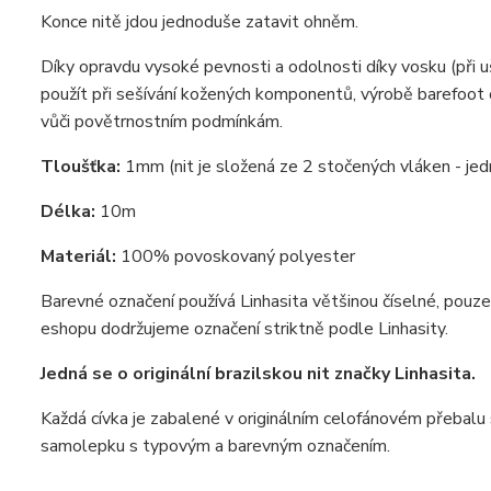
Konce nitě jdou jednoduše zatavit ohněm.
Díky opravdu vysoké pevnosti a odolnosti díky vosku (při 
použít při sešívání kožených komponentů, výrobě barefoot 
vůči povětrnostním podmínkám.
Tloušťka:
1mm (nit je složená ze 2 stočených vláken - je
Délka:
10m
Materiál:
100% povoskovaný polyester
Barevné označení používá Linhasita většinou číselné, pouz
eshopu dodržujeme označení striktně podle Linhasity.
Jedná se o originální brazilskou nit značky Linhasita.
Každá cívka je zabalené v originálním celofánovém přebalu s
samolepku s typovým a barevným označením.