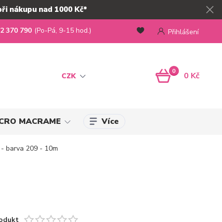
při nákupu nad 1000 Kč*
2 370 790
(Po-Pá, 9-15 hod.)
Přihlášení
0
0 Kč
CZK
Více
MICRO MACRAME
- barva 209 - 10m
odukt