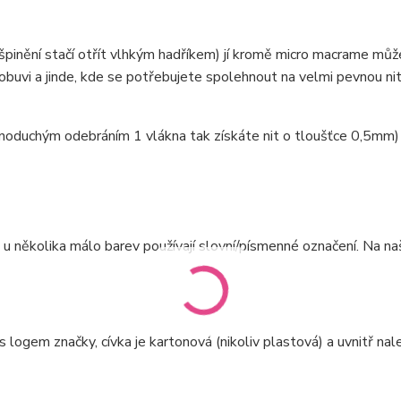
ušpinění stačí otřít vlhkým hadříkem) jí kromě micro macrame mů
obuvi a jinde, kde se potřebujete spolehnout na velmi pevnou ni
dnoduchým odebráním 1 vlákna tak získáte nit o tloušťce 0,5mm)
e u několika málo barev používají slovní/písmenné označení. Na n
 logem značky, cívka je kartonová (nikoliv plastová) a uvnitř na