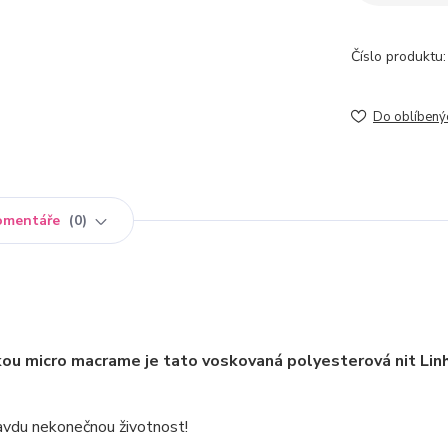
Číslo produktu:
Do oblíbený
omentáře
0
kou micro macrame je tato voskovaná polyesterová nit Lin
pravdu nekonečnou životnost!