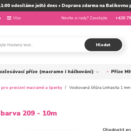
11:00 odesíláme ještě dnes • Doprava zdarma na Balíkovnu 
a
Nevíte si rady? Zavolejte.
+420 79
Více
Hledat
ozčesávací příze (macrame i háčkování)
Příze 
 pro precizní macramé a šperky
Voskovaná šňůra Linhasita 1 mm 
 barva 209 - 10m
Ohodnotit pr