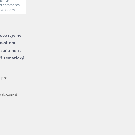
rovozujeme
 e-shopu.
 sortiment
áš tematický
l pro
voskované