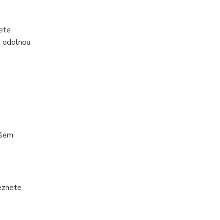
žete
t odolnou
ašem
leznete