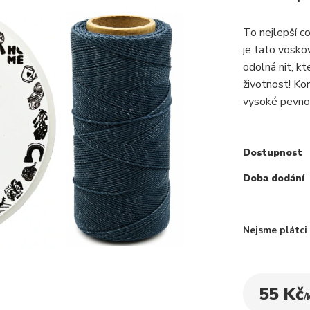
To nejlepší c
je tato voskov
odolná nit, k
životnost! Ko
vysoké pevnos
Dostupnost
Doba dodání
Nejsme plátc
55 Kč
/