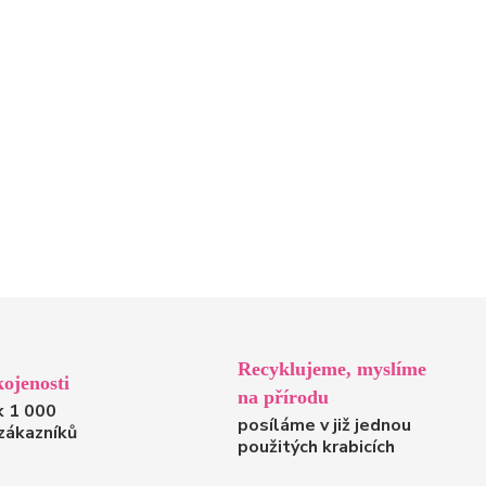
Recyklujeme, myslíme
ojenosti
na přírodu
k 1 000
posíláme v již jednou
zákazníků
použitých krabicích