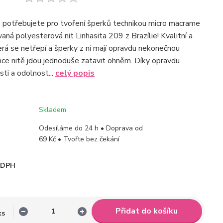
o potřebujete pro tvoření šperků technikou micro macrame
aná polyesterová nit Linhasita 209 z Brazílie! Kvalitní a
terá se netřepí a šperky z ní mají opravdu nekonečnou
nce nitě jdou jednoduše zatavit ohněm. Díky opravdu
ti a odolnost...
celý popis
Skladem
Odesíláme do 24 h • Doprava od
69 Kč • Tvořte bez čekání
i DPH
Přidat do košíku
ks