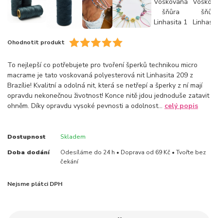
Ohodnotit produkt
To nejlepší co potřebujete pro tvoření šperků technikou micro
macrame je tato voskovaná polyesterová nit Linhasita 209 z
Brazílie! Kvalitní a odolná nit, která se netřepí a šperky z ní mají
opravdu nekonečnou životnost! Konce nitě jdou jednoduše zatavit
ohněm. Díky opravdu vysoké pevnosti a odolnost...
celý popis
Dostupnost
Skladem
Doba dodání
Odesíláme do 24 h • Doprava od 69 Kč • Tvořte bez
čekání
Nejsme plátci DPH