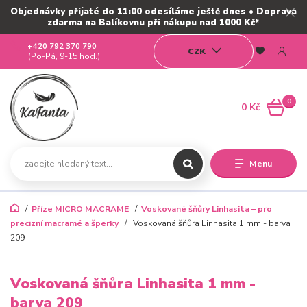
Objednávky přijaté do 11:00 odesíláme ještě dnes • Doprava
zdarma na Balíkovnu při nákupu nad 1000 Kč*
+420 792 370 790
CZK
(Po-Pá, 9-15 hod.)
0
0 Kč
Menu
Příze MICRO MACRAME
Voskované šňůry Linhasita – pro
precizní macramé a šperky
Voskovaná šňůra Linhasita 1 mm - barva
209
Voskovaná šňůra Linhasita 1 mm -
barva 209