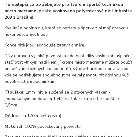
To nejlepší co potřebujete pro tvoření šperků technikou
micro macrame je tato voskovaná polyesterová nit Linhasita
209 z Brazílie!
Kvalitní a odolná nit, která se netřepí a šperky z ní mají opravdu
nekonečnou životnost!
Konce nitě jdou jednoduše zatavit ohněm.
Díky opravdu vysoké pevnosti a odolnosti díky vosku (při ušpinění
stačí otřít vlhkým hadříkem) jí kromě micro macrame můžete použít
při sešívání kožených komponentů, výrobě barefoot obuvi a jinde,
kde se potřebujete spolehnout na velmi pevnou nit odolnou vůči
povětrnostním podmínkám.
Tloušťka:
1mm (nit je složená ze 2 stočených vláken -
jednoduchým odebráním 1 vlákna tak získáte nit o tloušťce
0,5mm.
Délka:
cca 170m (celá cívka)
Materiál:
100% povoskovaný polyester