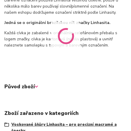
Barevné označení používá Linhasita většinou číselné, pouze u
několika málo barev používají slovní/písmenné označení. Na
našem eshopu dodržujeme označení striktně podle Linhasity.
Jedná se o originální brazilskou nit značky Linhasita.
Každá cívka je zabalené v originálním celofánovém přebalu s
logem značky, cívka je kartonová (nikoliv plastová) a uvnitř
naleznete samolepku s typovým a barevným označením.
Původ zboží
Zboží zařazeno v kategoriích
Voskované šňůry Linhasita – pro precizní macramé a
šperky