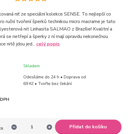
kovaná niť ze speciální kolekce SENSE. To nejlepší co
ro ruční tvoření šperků technikou micro macrame je tato
yesterová nit Linhasita SALMAO z Brazílie! Kvalitní a
terá se netřepí a šperky z ní mají opravdu nekonečnou
ce nitě jdou jed...
celý popis
Skladem
Odesíláme do 24 h • Doprava od
69 Kč • Tvořte bez čekání
i DPH
Přidat do košíku
ks