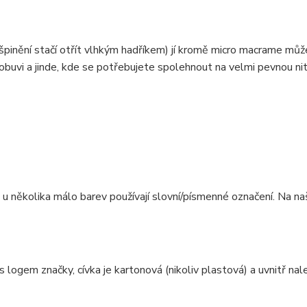
ušpinění stačí otřít vlhkým hadříkem) jí kromě micro macrame mů
obuvi a jinde, kde se potřebujete spolehnout na velmi pevnou ni
e u několika málo barev používají slovní/písmenné označení. Na n
 logem značky, cívka je kartonová (nikoliv plastová) a uvnitř na