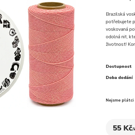
Brazilská vos
potřebujete p
voskovaná pol
odolná nit, k
životnost! Kon
Dostupnost
Doba dodání
Nejsme plátc
55 Kč
/