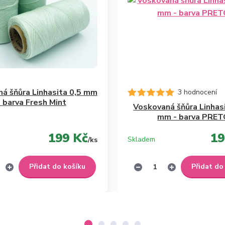
á šňůra Linhasita 0,5 mm
3 hodnocení
- barva Fresh Mint
Voskovaná šňůra Linhas
mm - barva PRE
199 Kč
19
Skladem
/
ks
Přidat do košíku
Přidat do