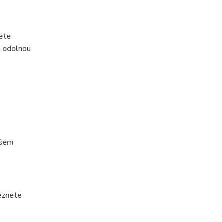
žete
t odolnou
ašem
leznete