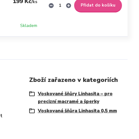
199 Kč
/
ks
Přidat do košíku
Skladem
Zboží zařazeno v kategoriích
Voskované šňůry Linhasita – pro
precizní macramé a šperky
Voskovaná šňůra Linhasita 0,5 mm
it