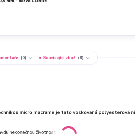
 0,5 mm - barva COBRE
omentáře
0
Související zboží
8
technikou micro macrame je tato voskovaná polyesterová n
pravdu nekonečnou životnost!