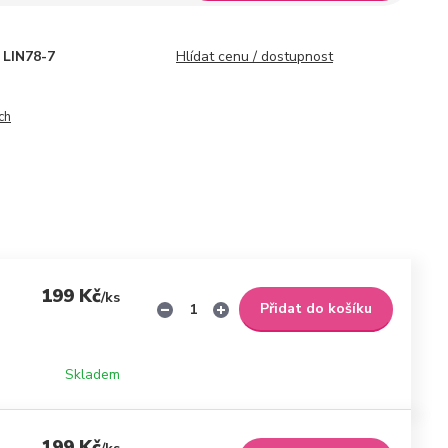
LIN78-7
Hlídat cenu / dostupnost
ch
199 Kč
/
ks
Přidat do košíku
Skladem
199 Kč