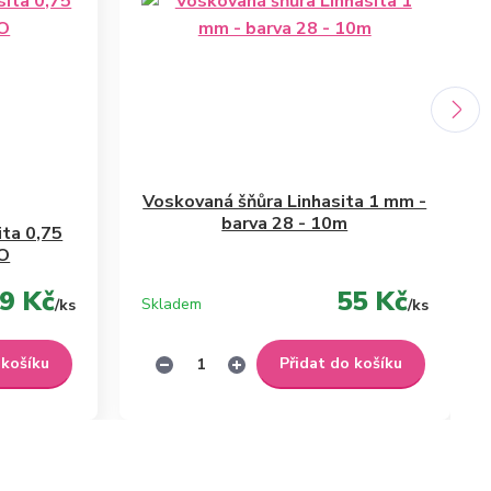
Voskovaná šňůra Linhasita 1 mm -
barva 28 - 10m
ita 0,75
TO
9 Kč
55 Kč
Skladem
/
ks
/
ks
 košíku
Přidat do košíku