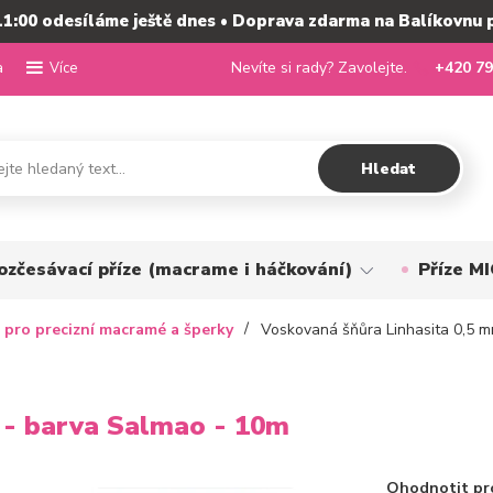
11:00 odesíláme ještě dnes • Doprava zdarma na Balíkovnu 
a
Nevíte si rady? Zavolejte.
+420 79
Více
Hledat
ozčesávací příze (macrame i háčkování)
Příze 
 pro precizní macramé a šperky
Voskovaná šňůra Linhasita 0,5 m
 - barva Salmao - 10m
Ohodnotit pr