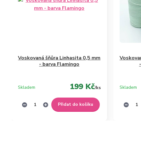
Voskovaná šňůra Linhasita 0,5 mm
Voskovan
- barva Flamingo
199 Kč
Skladem
Skladem
/
ks
Přidat do košíku