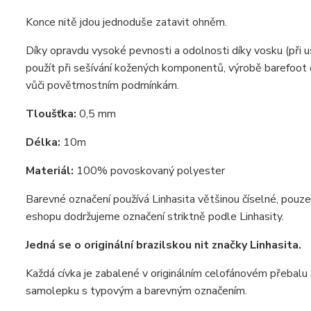
Konce nitě jdou jednoduše zatavit ohněm.
Díky opravdu vysoké pevnosti a odolnosti díky vosku (při 
použít při sešívání kožených komponentů, výrobě barefoot 
vůči povětrnostním podmínkám.
Tloušťka:
0,5 mm
Délka:
10m
Materiál:
100% povoskovaný polyester
Barevné označení používá Linhasita většinou číselné, pouz
eshopu dodržujeme označení striktně podle Linhasity.
Jedná se o originální brazilskou nit značky Linhasita.
Každá cívka je zabalené v originálním celofánovém přebalu s
samolepku s typovým a barevným označením.