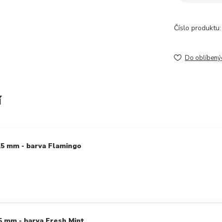
Číslo produktu:
Do oblíbený
í
,5 mm - barva Flamingo
5 mm - barva Fresh Mint