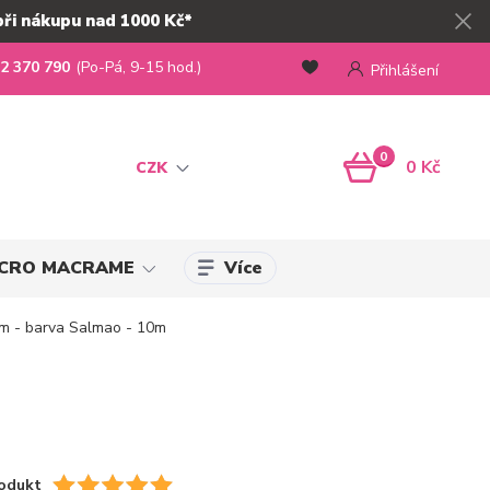
při nákupu nad 1000 Kč*
2 370 790
(Po-Pá, 9-15 hod.)
Přihlášení
0
0 Kč
CZK
Více
MICRO MACRAME
m - barva Salmao - 10m
odukt