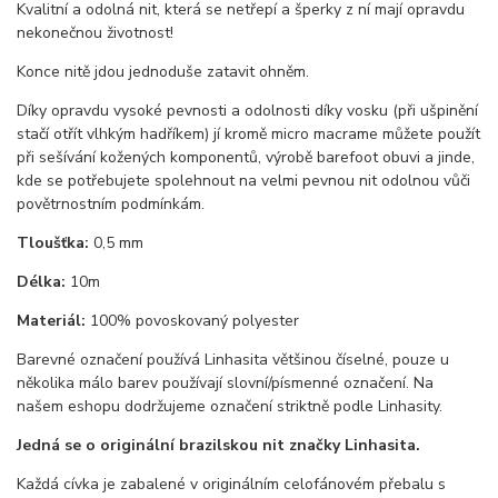
Kvalitní a odolná nit, která se netřepí a šperky z ní mají opravdu
nekonečnou životnost!
Konce nitě jdou jednoduše zatavit ohněm.
Díky opravdu vysoké pevnosti a odolnosti díky vosku (při ušpinění
stačí otřít vlhkým hadříkem) jí kromě micro macrame můžete použít
při sešívání kožených komponentů, výrobě barefoot obuvi a jinde,
kde se potřebujete spolehnout na velmi pevnou nit odolnou vůči
povětrnostním podmínkám.
Tloušťka:
0,5 mm
Délka:
10m
Materiál:
100% povoskovaný polyester
Barevné označení používá Linhasita většinou číselné, pouze u
několika málo barev používají slovní/písmenné označení. Na
našem eshopu dodržujeme označení striktně podle Linhasity.
Jedná se o originální brazilskou nit značky Linhasita.
Každá cívka je zabalené v originálním celofánovém přebalu s