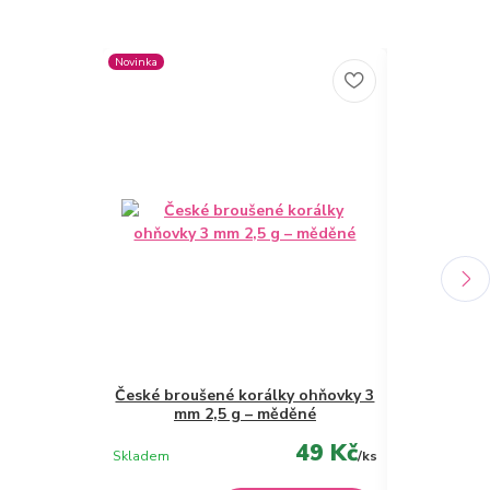
Novinka
Novinka
České broušené korálky ohňovky 3
České brouš
mm 2,5 g – měděné
mm 
49 Kč
Skladem
/
ks
Skladem