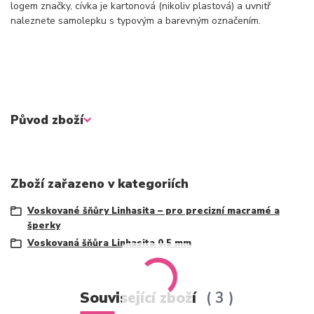
logem značky, cívka je kartonová (nikoliv plastová) a uvnitř
naleznete samolepku s typovým a barevným označením.
Původ zboží
Zboží zařazeno v kategoriích
Voskované šňůry Linhasita – pro precizní macramé a
šperky
Voskovaná šňůra Linhasita 0,5 mm
Související zboží
3