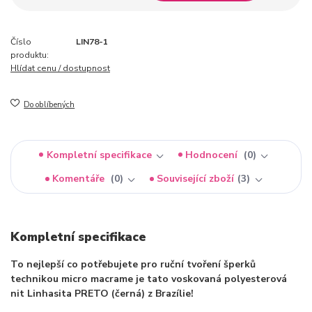
Číslo
LIN78-1
produktu:
Hlídat cenu / dostupnost
Do oblíbených
Kompletní specifikace
Hodnocení
0
Komentáře
0
Související zboží
3
Kompletní specifikace
To nejlepší co potřebujete pro ruční tvoření šperků
technikou micro macrame je tato voskovaná polyesterová
nit Linhasita PRETO (černá) z Brazílie!