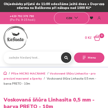
Objednávky přijaté do 11:00 odesíláme ještě dnes • Doprava
zdarma na Balíkovnu při nákupu nad 1000 Kč*
+420 792 370 790
CZK
(Po-Pá, 9-15 hod.)
0
0 Kč
Menu
Příze MICRO MACRAME
Voskované šňůry Linhasita – pro
precizní macramé a šperky
Voskovaná šňůra Linhasita 0,5 mm -
barva PRETO - 10m
Voskovaná šňůra Linhasita 0,5 mm -
barva PRETO - 10m