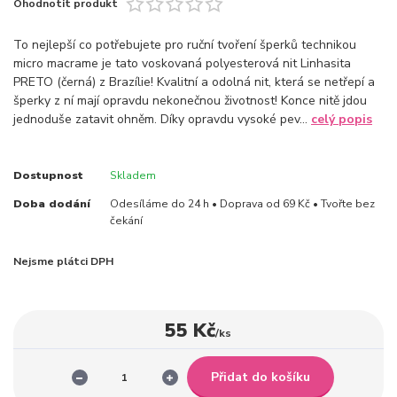
Ohodnotit produkt
To nejlepší co potřebujete pro ruční tvoření šperků technikou
micro macrame je tato voskovaná polyesterová nit Linhasita
PRETO (černá) z Brazílie! Kvalitní a odolná nit, která se netřepí a
šperky z ní mají opravdu nekonečnou životnost! Konce nitě jdou
jednoduše zatavit ohněm. Díky opravdu vysoké pev...
celý popis
Dostupnost
Skladem
Doba dodání
Odesíláme do 24 h • Doprava od 69 Kč • Tvořte bez
čekání
Nejsme plátci DPH
55 Kč
/
ks
Přidat do košíku