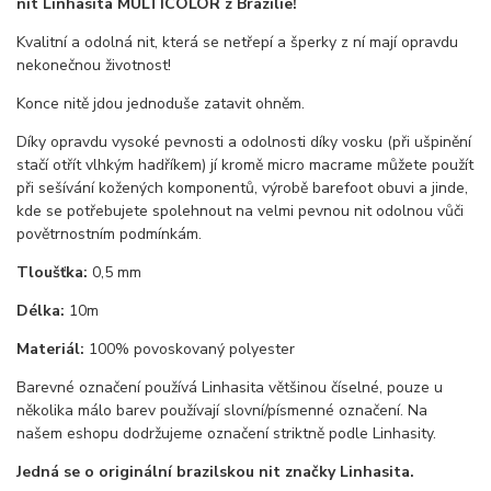
nit Linhasita MULTICOLOR z Brazílie!
Kvalitní a odolná nit, která se netřepí a šperky z ní mají opravdu
nekonečnou životnost!
Konce nitě jdou jednoduše zatavit ohněm.
Díky opravdu vysoké pevnosti a odolnosti díky vosku (při ušpinění
stačí otřít vlhkým hadříkem) jí kromě micro macrame můžete použít
při sešívání kožených komponentů, výrobě barefoot obuvi a jinde,
kde se potřebujete spolehnout na velmi pevnou nit odolnou vůči
povětrnostním podmínkám.
Tloušťka:
0,5 mm
Délka:
10m
Materiál:
100% povoskovaný polyester
Barevné označení používá Linhasita většinou číselné, pouze u
několika málo barev používají slovní/písmenné označení. Na
našem eshopu dodržujeme označení striktně podle Linhasity.
Jedná se o originální brazilskou nit značky Linhasita.