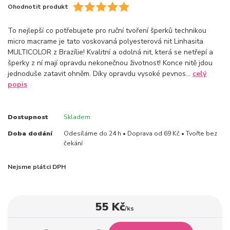
Ohodnotit produkt
To nejlepší co potřebujete pro ruční tvoření šperků technikou
micro macrame je tato voskovaná polyesterová nit Linhasita
MULTICOLOR z Brazílie! Kvalitní a odolná nit, která se netřepí a
šperky z ní mají opravdu nekonečnou životnost! Konce nitě jdou
jednoduše zatavit ohněm. Díky opravdu vysoké pevnos...
celý
popis
Dostupnost
Skladem
Doba dodání
Odesíláme do 24 h • Doprava od 69 Kč • Tvořte bez
čekání
Nejsme plátci DPH
55 Kč
/
ks