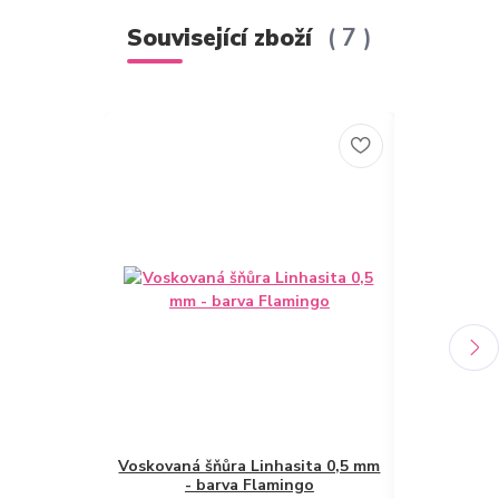
Související zboží
7
Voskovaná šňůra Linhasita 0,5 mm
Voskovaná š
- barva Flamingo
- b