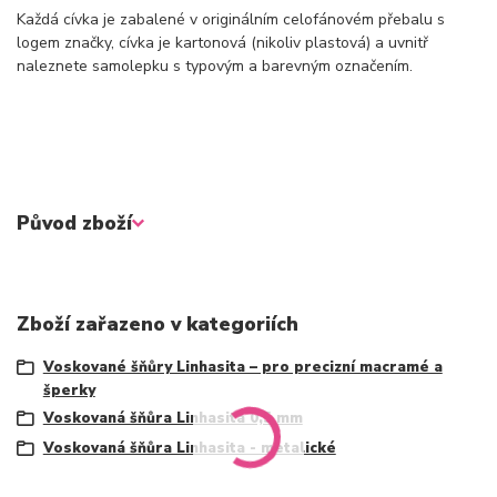
Každá cívka je zabalené v originálním celofánovém přebalu s
logem značky, cívka je kartonová (nikoliv plastová) a uvnitř
naleznete samolepku s typovým a barevným označením.
Původ zboží
Zboží zařazeno v kategoriích
Voskované šňůry Linhasita – pro precizní macramé a
šperky
Voskovaná šňůra Linhasita 0,5 mm
Voskovaná šňůra Linhasita - metalické