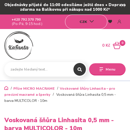
Objednávky přijaté do 11:00 odesíláme ještě dnes • Doprava
zdarma na Balíkovnu při nákupu nad 1000 Kč*
+420 792 370 790
CZK
(Po-Pá, 9-15 hod.)
0
0 Kč
Menu
Příze MICRO MACRAME
Voskované šňůry Linhasita – pro
precizní macramé a šperky
Voskovaná šňůra Linhasita 0,5 mm -
barva MULTICOLOR - 10m
Voskovaná šňůra Linhasita 0,5 mm -
barva MULTICOLOR - 10m