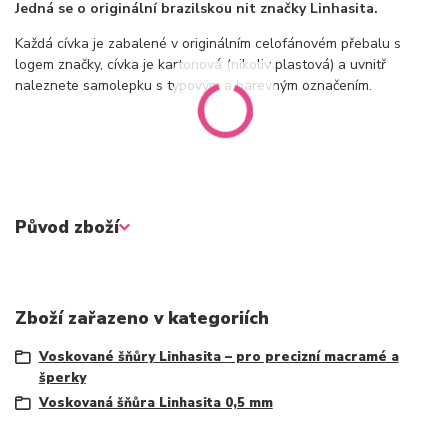
Jedná se o originální brazilskou nit značky Linhasita.
Každá cívka je zabalené v originálním celofánovém přebalu s
logem značky, cívka je kartonová (nikoliv plastová) a uvnitř
naleznete samolepku s typovým a barevným označením.
Původ zboží
Zboží zařazeno v kategoriích
Voskované šňůry Linhasita – pro precizní macramé a
šperky
Voskovaná šňůra Linhasita 0,5 mm