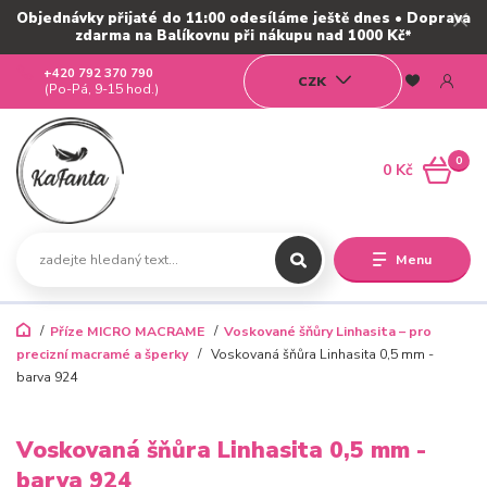
Objednávky přijaté do 11:00 odesíláme ještě dnes • Doprava
zdarma na Balíkovnu při nákupu nad 1000 Kč*
+420 792 370 790
CZK
(Po-Pá, 9-15 hod.)
0
0 Kč
Menu
Příze MICRO MACRAME
Voskované šňůry Linhasita – pro
precizní macramé a šperky
Voskovaná šňůra Linhasita 0,5 mm -
barva 924
Voskovaná šňůra Linhasita 0,5 mm -
barva 924