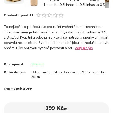
Ohodnotit produkt
To nejlepší co potřebujete pro ruční tvoření šperků technikou
micro macrame je tato voskovaná polyesterová nit Linhasita 924
z Brazílie! Kvalitní a odolná nit, která se netřepí a šperky z ní mají
opravdu nekonečnou životnost! Konce nitě jdou jednoduše zatavit
ohněm. Díky opravdu vysoké pevnosti a od...
celý popis
Dostupnost
Skladem
Doba dodání
Odesíláme do 24 h • Doprava od 69 Kč • Tvořte bez
čekání
Nejsme plátci DPH
199 Kč
/
ks