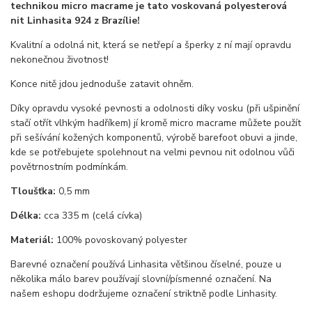
technikou micro macrame je tato voskovaná polyesterová
nit Linhasita 924 z Brazílie!
Kvalitní a odolná nit, která se netřepí a šperky z ní mají opravdu
nekonečnou životnost!
Konce nitě jdou jednoduše zatavit ohněm.
Díky opravdu vysoké pevnosti a odolnosti díky vosku (při ušpinění
stačí otřít vlhkým hadříkem) jí kromě micro macrame můžete použít
při sešívání kožených komponentů, výrobě barefoot obuvi a jinde,
kde se potřebujete spolehnout na velmi pevnou nit odolnou vůči
povětrnostním podmínkám.
Tloušťka:
0,5 mm
Délka:
cca 335 m (celá cívka)
Materiál:
100% povoskovaný polyester
Barevné označení používá Linhasita většinou číselné, pouze u
několika málo barev používají slovní/písmenné označení. Na
našem eshopu dodržujeme označení striktně podle Linhasity.