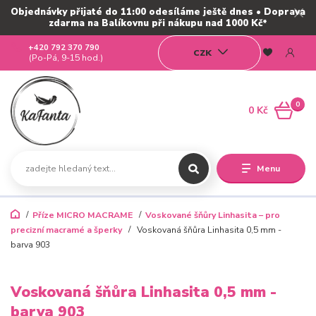
Objednávky přijaté do 11:00 odesíláme ještě dnes • Doprava
zdarma na Balíkovnu při nákupu nad 1000 Kč*
+420 792 370 790
CZK
(Po-Pá, 9-15 hod.)
0
0 Kč
Menu
Příze MICRO MACRAME
Voskované šňůry Linhasita – pro
precizní macramé a šperky
Voskovaná šňůra Linhasita 0,5 mm -
barva 903
Voskovaná šňůra Linhasita 0,5 mm -
barva 903