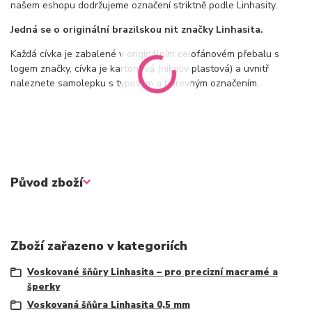
našem eshopu dodržujeme označení striktně podle Linhasity.
Jedná se o originální brazilskou nit značky Linhasita.
Každá cívka je zabalené v originálním celofánovém přebalu s
logem značky, cívka je kartonová (nikoliv plastová) a uvnitř
naleznete samolepku s typovým a barevným označením.
Původ zboží
Zboží zařazeno v kategoriích
Voskované šňůry Linhasita – pro precizní macramé a
šperky
Voskovaná šňůra Linhasita 0,5 mm