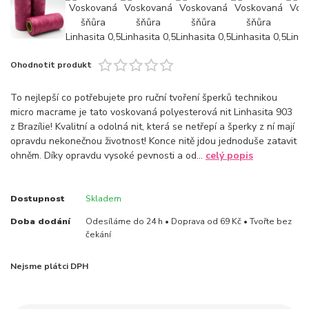
Ohodnotit produkt
To nejlepší co potřebujete pro ruční tvoření šperků technikou
micro macrame je tato voskovaná polyesterová nit Linhasita 903
z Brazílie! Kvalitní a odolná nit, která se netřepí a šperky z ní mají
opravdu nekonečnou životnost! Konce nitě jdou jednoduše zatavit
ohněm. Díky opravdu vysoké pevnosti a od...
celý popis
Dostupnost
Skladem
Doba dodání
Odesíláme do 24 h • Doprava od 69 Kč • Tvořte bez
čekání
Nejsme plátci DPH