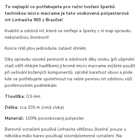
To nejlepší co potřebujete pro ruční tvoření šperků
technikou micro macrame je tato voskovaná polyesterová
nit Linhasita 903 z Brazílie!
Kvalitní a odolná nit, která se netřepí a šperky z ní mají opravdu
nekonečnou životnost!
Konce nitě jdou jednoduše zatavit ohněm.
Díky opravdu vysoké pevnosti a odolnosti díky vosku (při ušpinění
stačí otřít vlhkým hadříkem) jí kromě micro macrame můžete použít
při sešívání kožených komponentů, výrobě barefoot obuvi a jinde,
kde se potřebujete spolehnout na velmi pevnou nit odolnou vůči
povětrnostním podmínkám.
Tloušťka:
0,5 mm
Délka:
cca 335 m (celá cívka)
Materiál:
100% povoskovaný polyester
Barevné označení používá Linhasita většinou číselné, pouze u
několika málo barev používají slovní/písmenné označení. Na