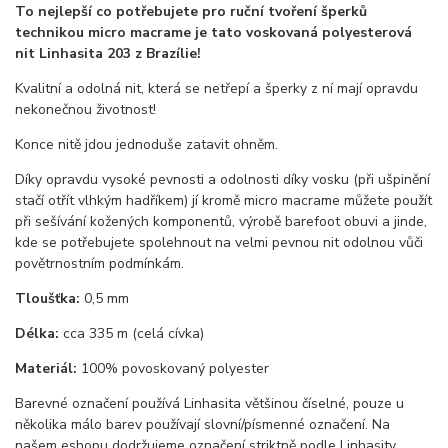
To nejlepší co potřebujete pro ruční tvoření šperků
technikou micro macrame je tato voskovaná polyesterová
nit Linhasita 203 z Brazílie!
Kvalitní a odolná nit, která se netřepí a šperky z ní mají opravdu
nekonečnou životnost!
Konce nitě jdou jednoduše zatavit ohněm.
Díky opravdu vysoké pevnosti a odolnosti díky vosku (při ušpinění
stačí otřít vlhkým hadříkem) jí kromě micro macrame můžete použít
při sešívání kožených komponentů, výrobě barefoot obuvi a jinde,
kde se potřebujete spolehnout na velmi pevnou nit odolnou vůči
povětrnostním podmínkám.
Tloušťka:
0,5 mm
Délka:
cca 335 m (celá cívka)
Materiál:
100% povoskovaný polyester
Barevné označení používá Linhasita většinou číselné, pouze u
několika málo barev používají slovní/písmenné označení. Na
našem eshopu dodržujeme označení striktně podle Linhasity.