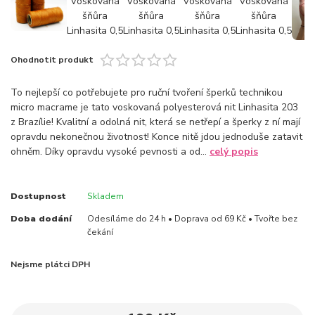
Ohodnotit produkt
To nejlepší co potřebujete pro ruční tvoření šperků technikou
micro macrame je tato voskovaná polyesterová nit Linhasita 203
z Brazílie! Kvalitní a odolná nit, která se netřepí a šperky z ní mají
opravdu nekonečnou životnost! Konce nitě jdou jednoduše zatavit
ohněm. Díky opravdu vysoké pevnosti a od...
celý popis
Dostupnost
Skladem
Doba dodání
Odesíláme do 24 h • Doprava od 69 Kč • Tvořte bez
čekání
Nejsme plátci DPH