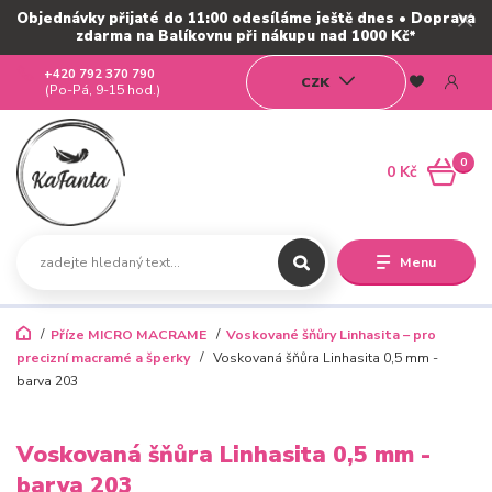
Objednávky přijaté do 11:00 odesíláme ještě dnes • Doprava
zdarma na Balíkovnu při nákupu nad 1000 Kč*
+420 792 370 790
CZK
(Po-Pá, 9-15 hod.)
0
0 Kč
Menu
Příze MICRO MACRAME
Voskované šňůry Linhasita – pro
precizní macramé a šperky
Voskovaná šňůra Linhasita 0,5 mm -
barva 203
Voskovaná šňůra Linhasita 0,5 mm -
barva 203