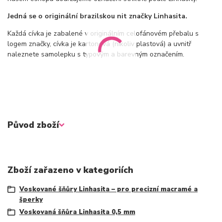
Jedná se o originální brazilskou nit značky Linhasita.
Každá cívka je zabalené v originálním celofánovém přebalu s
logem značky, cívka je kartonová (nikoliv plastová) a uvnitř
naleznete samolepku s typovým a barevným označením.
Původ zboží
Zboží zařazeno v kategoriích
Voskované šňůry Linhasita – pro precizní macramé a
šperky
Voskovaná šňůra Linhasita 0,5 mm