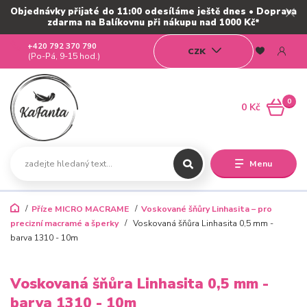
Objednávky přijaté do 11:00 odesíláme ještě dnes • Doprava
zdarma na Balíkovnu při nákupu nad 1000 Kč*
+420 792 370 790
CZK
(Po-Pá, 9-15 hod.)
0
0 Kč
Menu
Příze MICRO MACRAME
Voskované šňůry Linhasita – pro
precizní macramé a šperky
Voskovaná šňůra Linhasita 0,5 mm -
barva 1310 - 10m
Voskovaná šňůra Linhasita 0,5 mm -
barva 1310 - 10m