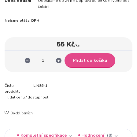
Doba dodání
Odesíláme do 24 h • Doprava od 69 Kč • Tvořte bez
čekání
Nejsme plátci DPH
55 Kč
/
ks
Přidat do košíku
Číslo
LIN86-1
produktu:
Hlídat cenu / dostupnost
Do oblíbených
Kompletní specifikace
Hodnocení
0