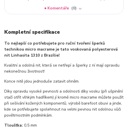
Komentáře
0
Kompletní specifikace
To nejlepší co potřebujete pro ruční tvoření šperků
technikou micro macrame je tato voskovaná polyesterová
nit Linhasita 1310 z Brazílie!
Kvalitní a odolná nit, která se netřepí a šperky z ní mají opravdu
nekonečnou životnost!
Konce nitě jdou jednoduše zatavit ohněm.
Díky opravdu vysoké pevnosti a odolnosti díky vosku (při ušpinění
stačí otřít vlhkým hadříkem) jí kromě micro macrame můžete použít
při sešívání kožených komponentů, výrobě barefoot obuvi a jinde,
kde se potřebujete spolehnout na velmi pevnou nit odolnou vůči
povětrnostním podmínkám.
Tloušťka:
0,5 mm