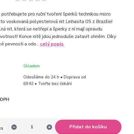
o potřebujete pro ruční tvoření šperků technikou micro
to voskovaná polyesterová nit Linhasita 05 z Brazílie!
lná nit, která se netřepí a šperky z ní mají opravdu
votnost! Konce nitě jdou jednoduše zatavit ohněm. Díky
é pevnosti a odo...
celý popis
Skladem
Odesíláme do 24 h • Doprava od
69 Kč • Tvořte bez čekání
i DPH
Přidat do košíku
ks