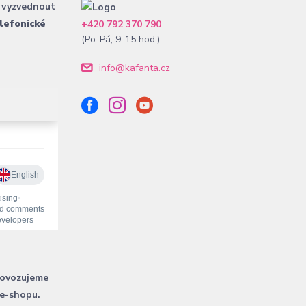
 vyzvednout
lefonické
+420 792 370 790
(Po-Pá, 9-15 hod.)
info@kafanta.cz
rovozujeme
 e-shopu.