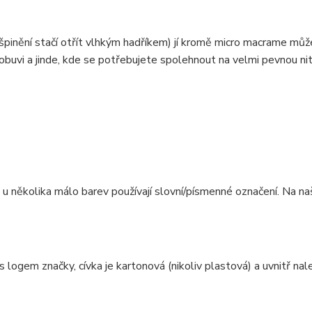
ušpinění stačí otřít vlhkým hadříkem) jí kromě micro macrame mů
obuvi a jinde, kde se potřebujete spolehnout na velmi pevnou ni
e u několika málo barev používají slovní/písmenné označení. Na n
 logem značky, cívka je kartonová (nikoliv plastová) a uvnitř na