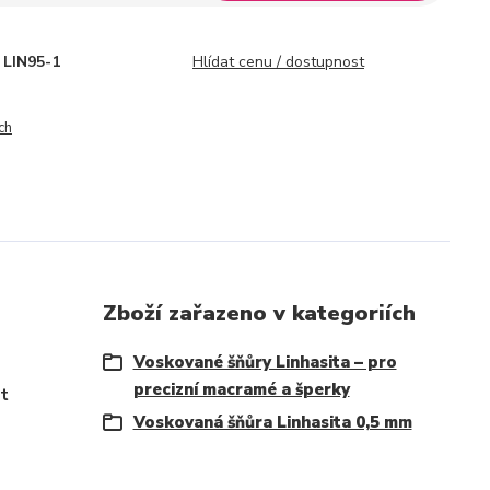
LIN95-1
Hlídat cenu / dostupnost
ch
Zboží zařazeno v kategoriích
Voskované šňůry Linhasita – pro
precizní macramé a šperky
it
Voskovaná šňůra Linhasita 0,5 mm