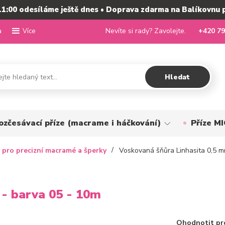
11:00 odesíláme ještě dnes • Doprava zdarma na Balíkovnu 
a
Nevíte si rady? Zavolejte.
+420 79
Více
Hledat
ozčesávací příze (macrame i háčkování)
Příze 
 pro precizní macramé a šperky
Voskovaná šňůra Linhasita 0,5 m
 - barva 05 - 10m
Ohodnotit pr