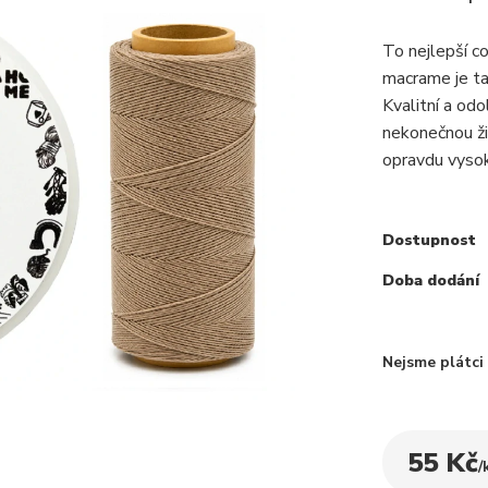
To nejlepší c
macrame je ta
Kvalitní a odo
nekonečnou ži
opravdu vysok
Dostupnost
Doba dodání
Nejsme plátc
55 Kč
/