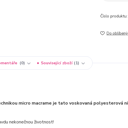
Číslo produktu:
Do oblíbený
omentáře
0
Související zboží
1
technikou micro macrame je tato voskovaná polyesterová n
pravdu nekonečnou životnost!