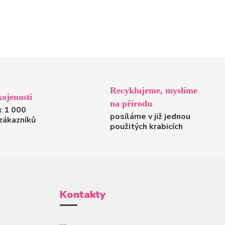
Recyklujeme, myslíme
ojenosti
na přírodu
k 1 000
posíláme v již jednou
zákazníků
použitých krabicích
Kontakty