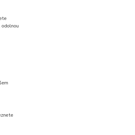
žete
t odolnou
ašem
leznete