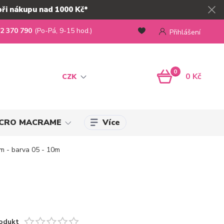
při nákupu nad 1000 Kč*
2 370 790
(Po-Pá, 9-15 hod.)
Přihlášení
0
0 Kč
CZK
Více
MICRO MACRAME
m - barva 05 - 10m
odukt