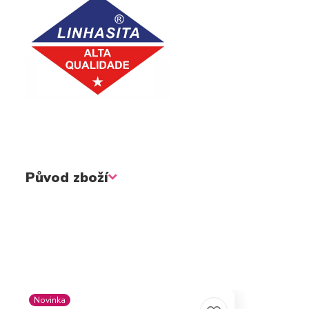
Původ zboží
Novinka