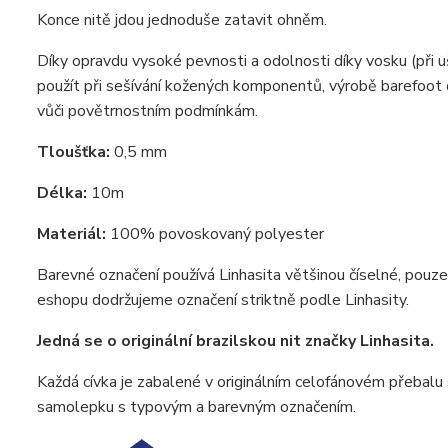
Konce nitě jdou jednoduše zatavit ohněm.
Díky opravdu vysoké pevnosti a odolnosti díky vosku (při 
použít při sešívání kožených komponentů, výrobě barefoot 
vůči povětrnostním podmínkám.
Tloušťka:
0,5 mm
Délka:
10m
Materiál:
100% povoskovaný polyester
Barevné označení používá Linhasita většinou číselné, pouz
eshopu dodržujeme označení striktně podle Linhasity.
Jedná se o originální brazilskou nit značky Linhasita.
Každá cívka je zabalené v originálním celofánovém přebalu s
samolepku s typovým a barevným označením.