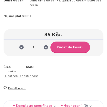
Doba dodání
Odesíláme do 24 h • Doprava od 69 Kč • Tvořte bez
čekání
Nejsme plátci DPH
35 Kč
/
ks
Přidat do košíku
Číslo
KS08
produktu:
Hlídat cenu / dostupnost
Do oblíbených
Kompletní specifikace
Hodnocení
0