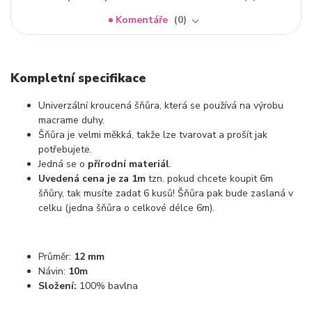
Komentáře
0
Kompletní specifikace
Univerzální kroucená šňůra, která se používá na výrobu
macrame duhy.
Šňůra je velmi měkká, takže lze tvarovat a prošít jak
potřebujete.
Jedná se o
přírodní materiál
.
Uvedená cena je za 1m
tzn. pokud chcete koupit 6m
šňůry, tak musíte zadat 6 kusů! Šňůra pak bude zaslaná v
celku (jedna šňůra o celkové délce 6m).
Průměr:
12 mm
Návin:
10
m
Složení:
100% bavlna