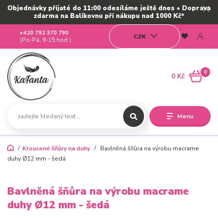
Objednávky přijaté do 11:00 odesíláme ještě dnes • Doprava
zdarma na Balíkovnu při nákupu nad 1000 Kč*
+420 792 370 790
CZK
(Po-Pá, 9-15 hod.)
0
0 Kč
Menu
Kroucené šňůry na duhy
Bavlněná šňůra na výrobu macrame
duhy Ø12 mm - šedá
Bavlněná šňůra na výrobu macrame
duhy Ø12 mm - šedá