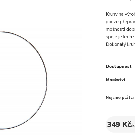
Kruhy na výr
pouze přepra
možnosti dobí
spoje je kruh
Dokonalý kruh
Dostupnost
Množství
Nejsme plátc
349 Kč
/
k