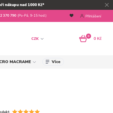
při nákupu nad 1000 Kč*
2 370 790
(Po-Pá, 9-15 hod.)
Přihlášení
0
0 Kč
CZK
Více
MICRO MACRAME
odukt