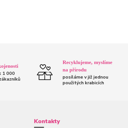
Recyklujeme, myslíme
ojenosti
na přírodu
k 1 000
posíláme v již jednou
zákazníků
použitých krabicích
Kontakty