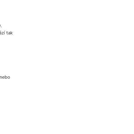
,
ází tak
 nebo