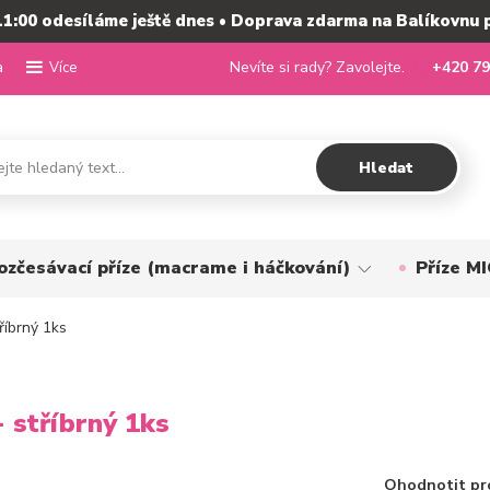
11:00 odesíláme ještě dnes • Doprava zdarma na Balíkovnu 
a
Nevíte si rady? Zavolejte.
+420 79
Více
Hledat
ozčesávací příze (macrame i háčkování)
Příze 
říbrný 1ks
 stříbrný 1ks
Ohodnotit pr