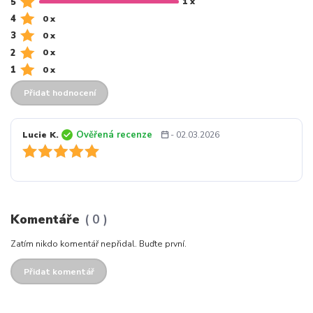
5
1 x
4
0 x
3
0 x
2
0 x
1
0 x
Přidat hodnocení
Ověřená recenze
Lucie K.
- 02.03.2026
Komentáře
0
Zatím nikdo komentář nepřidal. Buďte první.
Přidat komentář