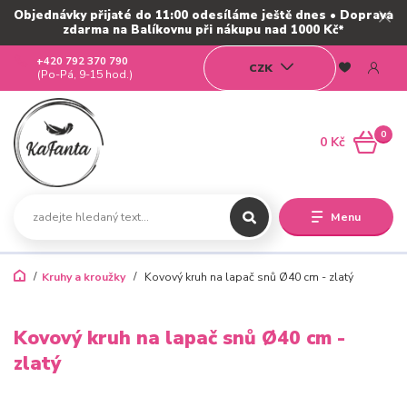
Objednávky přijaté do 11:00 odesíláme ještě dnes • Doprava
zdarma na Balíkovnu při nákupu nad 1000 Kč*
+420 792 370 790
CZK
(Po-Pá, 9-15 hod.)
0
0 Kč
Menu
Kruhy a kroužky
Kovový kruh na lapač snů Ø40 cm - zlatý
Kovový kruh na lapač snů Ø40 cm -
zlatý