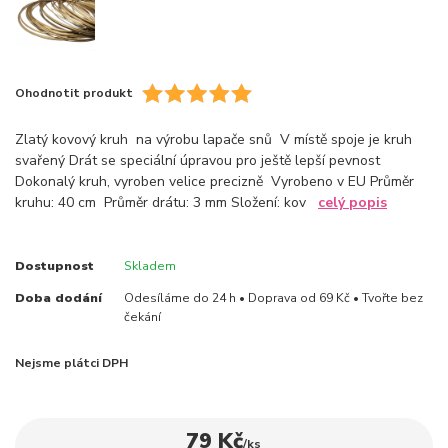
Ohodnotit produkt
Zlatý kovový kruh na výrobu lapače snů V místě spoje je kruh
svařený Drát se speciální úpravou pro ještě lepší pevnost
Dokonalý kruh, vyroben velice precizně Vyrobeno v EU Průměr
kruhu: 40 cm Průměr drátu: 3 mm Složení: kov
celý popis
Dostupnost
Skladem
Doba dodání
Odesíláme do 24 h • Doprava od 69 Kč • Tvořte bez
čekání
Nejsme plátci DPH
79 Kč
/
ks