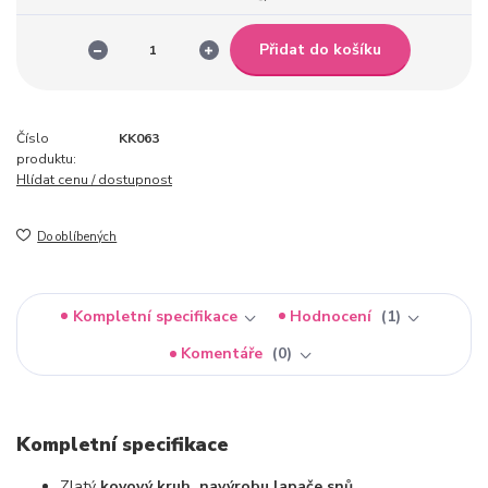
Přidat do košíku
Číslo
KK063
produktu:
Hlídat cenu / dostupnost
Do oblíbených
Kompletní specifikace
Hodnocení
1
Komentáře
0
Kompletní specifikace
Zlatý
kovový kruh
na
výrobu lapače snů