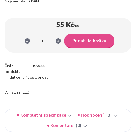
Nejsme plátci DPH
55 Kč
/
ks
Přidat do košíku
Číslo
KK044
produktu:
Hlídat cenu / dostupnost
Do oblíbených
Kompletní specifikace
Hodnocení
3
Komentáře
0