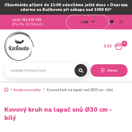
Objednávky přijaté do 11:00 odesíláme ještě dnes • Doprava
zdarma na Balíkovnu při nákupu nad 1000 Kč*
+420 792 370 790
CZK
(Po-Pá, 9-15 hod.)
0
0 Kč
Menu
Kruhy a kroužky
Kovový kruh na lapač snů Ø30 cm - bílý
Kovový kruh na lapač snů Ø30 cm -
bílý