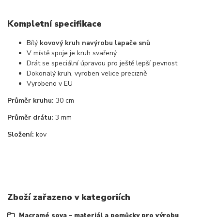
Kompletní specifikace
Bílý
kovový kruh
na
výrobu lapače snů
V místě spoje je kruh svařený
Drát se speciální úpravou pro ještě lepší pevnost
Dokonalý kruh, vyroben velice precizně
Vyrobeno v EU
Průměr kruhu:
30 cm
Průměr drátu:
3 mm
Složení:
kov
Zboží zařazeno v kategoriích
Macramé sova – materiál a pomůcky pro výrobu