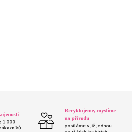
Recyklujeme, myslíme
ojenosti
na přírodu
k 1 000
posíláme v již jednou
zákazníků
použitých krabicích