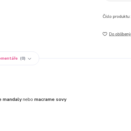
Číslo produktu:
Do oblíbený
omentáře
0
me mandaly
nebo
macrame sovy