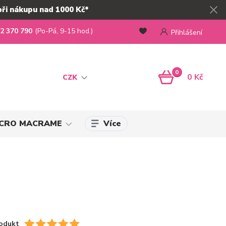
při nákupu nad 1000 Kč*
2 370 790
(Po-Pá, 9-15 hod.)
Přihlášení
0
0 Kč
CZK
Více
MICRO MACRAME
odukt