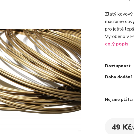
Zlatý kovový
macrame sovy 
pro ještě lep
Vyrobeno v E
celý popis
Dostupnost
Doba dodání
Nejsme plátc
49 Kč
/