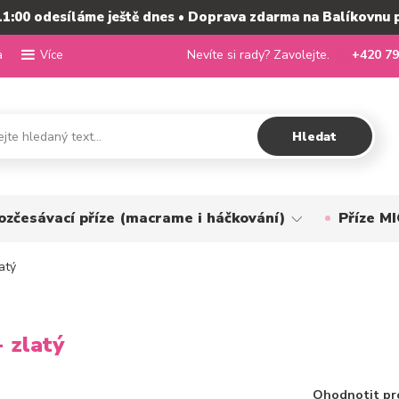
11:00 odesíláme ještě dnes • Doprava zdarma na Balíkovnu 
a
Nevíte si rady? Zavolejte.
+420 79
Více
Hledat
ozčesávací příze (macrame i háčkování)
Příze 
atý
 zlatý
Ohodnotit pr