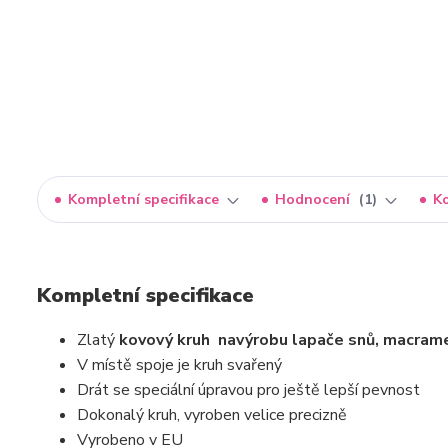
Kompletní specifikace
Hodnocení
1
K
Kompletní specifikace
Zlatý
kovový kruh
na
výrobu lapače snů, macra
V místě spoje je kruh svařený
Drát se speciální úpravou pro ještě lepší pevnost
Dokonalý kruh, vyroben velice precizně
Vyrobeno v EU