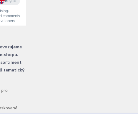
rovozujeme
 e-shopu.
 sortiment
áš tematický
l pro
voskované