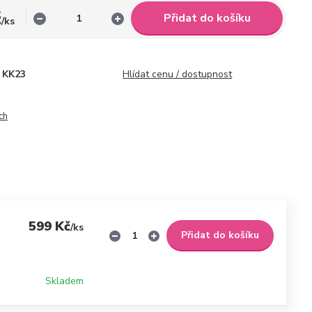
č
Přidat do košíku
/
ks
KK23
Hlídat cenu / dostupnost
ch
599 Kč
/
ks
Přidat do košíku
Skladem