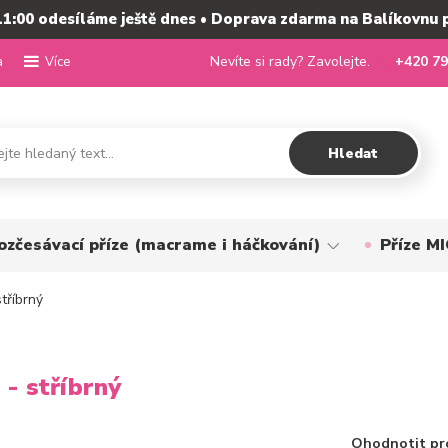
11:00 odesíláme ještě dnes • Doprava zdarma na Balíkovnu 
a
Nevíte si rady? Zavolejte.
+420 79
Více
Hledat
ozčesávací příze (macrame i háčkování)
Příze 
tříbrný
- stříbrný
Ohodnotit pr