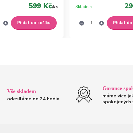
599 Kč
29
Skladem
/
ks
Přidat do košíku
Přidat do
Garance spok
Vše skladem
máme více ja
odesíláme do 24 hodin
spokojených 