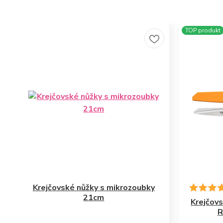
TOP produkt
Krejčovské nůžky s mikrozoubky
21cm
Krejčovs
R