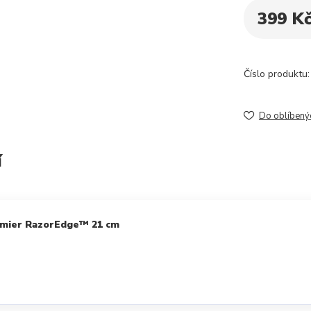
399 K
Číslo produktu:
Do oblíbený
í
remier RazorEdge™ 21 cm