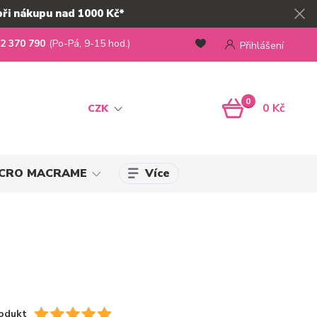
při nákupu nad 1000 Kč*
2 370 790
(Po-Pá, 9-15 hod.)
Přihlášení
0
0 Kč
CZK
Více
MICRO MACRAME
odukt