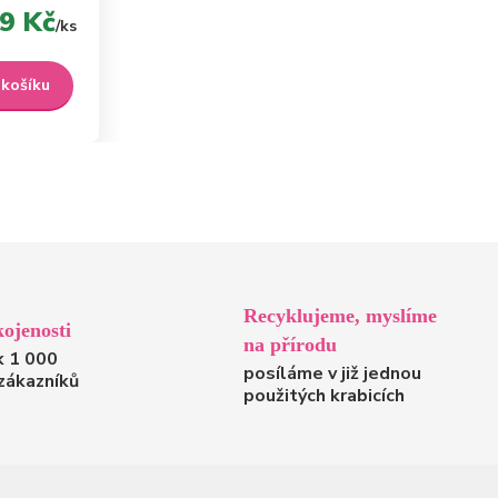
9 Kč
/
ks
 košíku
Recyklujeme, myslíme
ojenosti
na přírodu
k 1 000
posíláme v již jednou
zákazníků
použitých krabicích