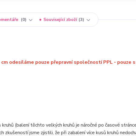
omentáře
0
Související zboží
3
5 cm odesíláme pouze přepravní společností PPL - pouze s
ks kruhů (balení těchto velkých kruhů je náročné po časové stránce
h zkušeností jsme zjistili, že při zabalení více kusů kruhů nedoch