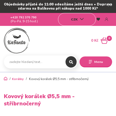
Objednávky přijaté do 11:00 odesíláme ještě dnes • Doprava
zdarma na Balíkovnu při nákupu nad 1000 Kč*
+420 792 370 790
CZK
(Po-Pá, 9-15 hod.)
0
0 Kč
Menu
Korálky
Kovový korálek Ø5,5 mm - stříbrnočerný
Kovový korálek Ø5,5 mm -
stříbrnočerný