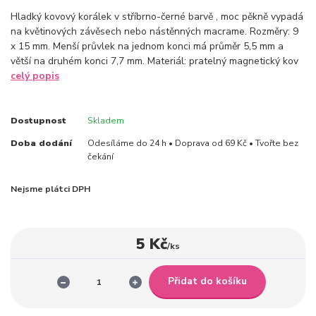
Hladký kovový korálek v stříbrno-černé barvě , moc pěkně vypadá
na květinových závěsech nebo nástěnných macrame. Rozměry: 9
x 15 mm. Menší průvlek na jednom konci má průměr 5,5 mm a
větší na druhém konci 7,7 mm. Materiál: pratelný magnetický kov
celý popis
Dostupnost
Skladem
Doba dodání
Odesíláme do 24 h • Doprava od 69 Kč • Tvořte bez
čekání
Nejsme plátci DPH
5 Kč
/
ks
Přidat do košíku