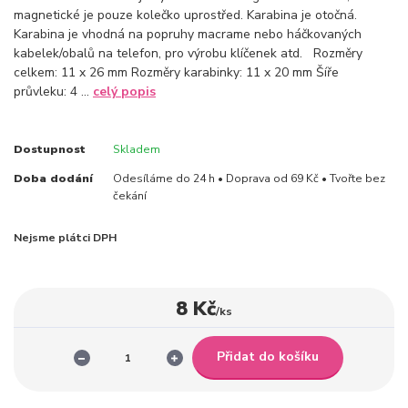
magnetické je pouze kolečko uprostřed. Karabina je otočná.
Karabina je vhodná na popruhy macrame nebo háčkovaných
kabelek/obalů na telefon, pro výrobu klíčenek atd. Rozměry
celkem: 11 x 26 mm Rozměry karabinky: 11 x 20 mm Šíře
průvleku: 4 ...
celý popis
Dostupnost
Skladem
Doba dodání
Odesíláme do 24 h • Doprava od 69 Kč • Tvořte bez
čekání
Nejsme plátci DPH
8 Kč
/
ks
Přidat do košíku