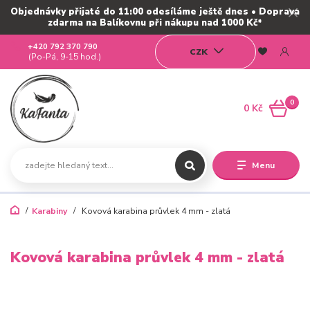
Objednávky přijaté do 11:00 odesíláme ještě dnes • Doprava
zdarma na Balíkovnu při nákupu nad 1000 Kč*
+420 792 370 790
CZK
(Po-Pá, 9-15 hod.)
0
0 Kč
Menu
Karabiny
Kovová karabina průvlek 4 mm - zlatá
Kovová karabina průvlek 4 mm - zlatá