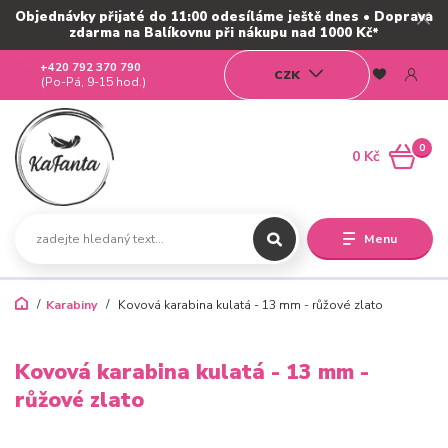
Objednávky přijaté do 11:00 odesíláme ještě dnes • Doprava
zdarma na Balíkovnu při nákupu nad 1000 Kč*
+420 792 370 790
CZK
(Po-Pá, 9-15 hod.)
0
0 Kč
Menu
Karabiny
Kovová karabina kulatá - 13 mm - růžové zlato
Kovová karabina kulatá - 13 mm -
růžové zlato