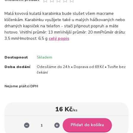
Malá kovová kulatá karabinka bude slušet všem macrame
klíčenkám. Karabinku využijete také u malých háčkovaných nebo
drhaných kapsiček na telefon - stačí připnout popruh a máte
hotovo. Vnitřní průměr: 13 mmVnější průměr: 20 mmPrůměr drátu:
3,5 mmHmotnost: 6,5 g
celý popis
Dostupnost
Skladem
Doba dodání
Odesíláme do 24 h • Doprava od 69 Kč • Tvořte bez
čekání
Nejsme plátci DPH
16 Kč
/
ks
Přidat do košíku