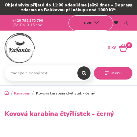
Objednávky přijaté do 11:00 odesíláme ještě dnes • Doprava
zdarma na Balíkovnu při nákupu nad 1000 Kč*
+420 792 370 790
CZK
(Po-Pá, 9-15 hod.)
0
0 Kč
Menu
Karabiny
Kovová karabina čtyřlístek - černý
Kovová karabina čtyřlístek - černý