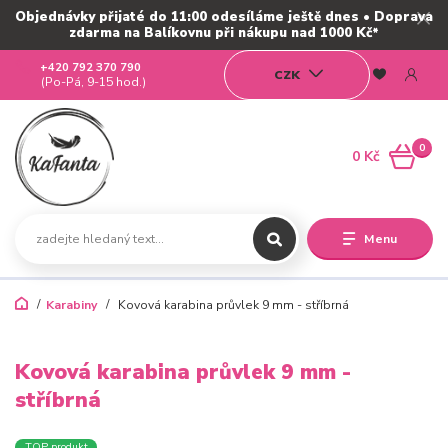
Objednávky přijaté do 11:00 odesíláme ještě dnes • Doprava
zdarma na Balíkovnu při nákupu nad 1000 Kč*
+420 792 370 790
CZK
(Po-Pá, 9-15 hod.)
0
0 Kč
Menu
Karabiny
Kovová karabina průvlek 9 mm - stříbrná
Kovová karabina průvlek 9 mm -
stříbrná
TOP produkt