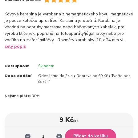
Kovová karabina je vyrobená z nemagnetického kovu, magnetické
je pouze kolečko uprostřed. Karabina je otočná. Karabina je
vhodná na popruhy macrame nebo háčkovaných kabelek, pro
výrobu klíčenek, popruhů na fotoaparáty/jógamatky nebo pro
vodítka na zvířecí miláčky Rozměry karabinky: 10 x 24 mm vi...
celý popis
Dostupnost
Skladem
Doba dodání
Odesíláme do 24 h • Doprava od 69 Kč • Tvořte bez
čekání
Nejsme plátci DPH
9 Kč
/
ks
Přidat do košíku