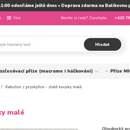
11:00 odesíláme ještě dnes • Doprava zdarma na Balíkovnu 
a
Nevíte si rady? Zavolejte.
+420 79
Více
Hledat
ozčesávací příze (macrame i háčkování)
Příze 
Kabošon z pryskyřice - zlaté kousky malé
ky malé
Ohodnotit pr