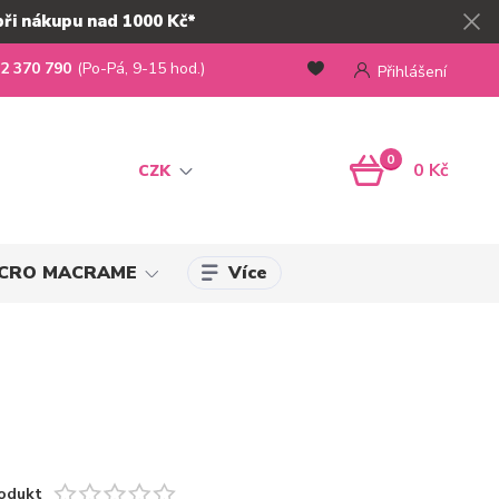
při nákupu nad 1000 Kč*
2 370 790
(Po-Pá, 9-15 hod.)
Přihlášení
0
0 Kč
CZK
Více
MICRO MACRAME
odukt