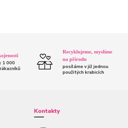
Recyklujeme, myslíme
ojenosti
na přírodu
k 1 000
posíláme v již jednou
zákazníků
použitých krabicích
Kontakty