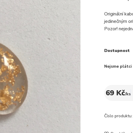
Originální kab
jedinečným or
Pozor! nejedn
Dostupnost
Nejsme plátc
69 Kč
/
ks
Číslo produktu: