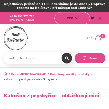
Objednávky přijaté do 11:00 odesíláme ještě dnes • Doprava
zdarma na Balíkovnu při nákupu nad 1000 Kč*
+420 792 370 790
CZK
(Po-Pá, 9-15 hod.)
0
0 Kč
Menu
Příze MICRO MACRAME
Kabošony, korálky, přívěsky
Kabošon z pryskyřice - obláčkový mini
Kabošon z pryskyřice - obláčkový mini