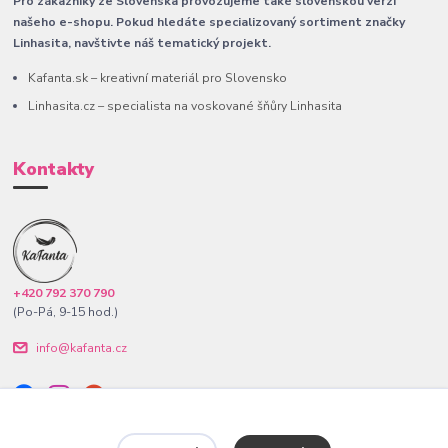
Pro zákazníky ze Slovenska provozujeme také slovenskou verzi
našeho e-shopu. Pokud hledáte specializovaný sortiment značky
Linhasita, navštivte náš tematický projekt.
Kafanta.sk – kreativní materiál pro Slovensko
Linhasita.cz – specialista na voskované šňůry Linhasita
Kontakty
+420 792 370 790
(Po-Pá, 9-15 hod.)
info@kafanta.cz