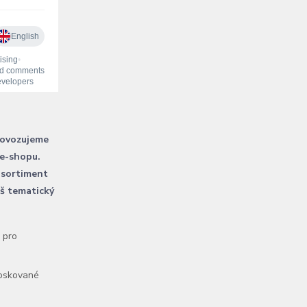
rovozujeme
 e-shopu.
 sortiment
áš tematický
l pro
voskované