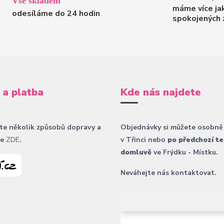
Vše skladem
máme více ja
odesíláme do 24 hodin
spokojených 
 a platba
Kde nás najdete
te několik způsobů dopravy a
Objednávky si můžete osobně
ce
ZDE
.
v Třinci nebo
po předchozí te
domluvě
ve Frýdku - Místku.
Neváhejte nás kontaktovat.