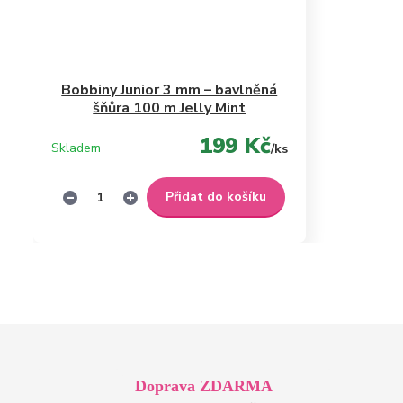
Bobbiny Junior 3 mm – bavlněná
šňůra 100 m Jelly Mint
199 Kč
Skladem
/
ks
Přidat do košíku
Doprava ZDARMA