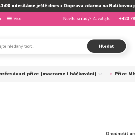
11:00 odesíláme ještě dnes • Doprava zdarma na Balíkovnu 
a
Nevíte si rady? Zavolejte.
+420 79
Více
Hledat
ozčesávací příze (macrame i háčkování)
Příze 
Ohodnotit pr