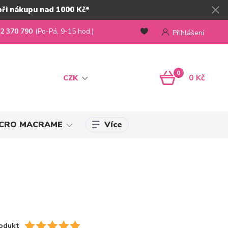
při nákupu nad 1000 Kč*
2 370 790
(Po-Pá, 9-15 hod.)
Přihlášení
0
0 Kč
CZK
Více
MICRO MACRAME
odukt