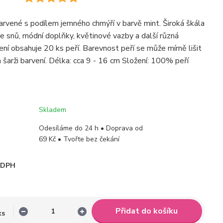
barvené s podílem jemného chmýří v barvě mint. Široká škála
če snů, módní doplňky, květinové vazby a další různá
ení obsahuje 20 ks peří. Barevnost peří se může mírně lišit
a šarži barvení. Délka: cca 9 - 16 cm Složení: 100% peří
Skladem
Odesíláme do 24 h • Doprava od
69 Kč • Tvořte bez čekání
i DPH
Přidat do košíku
ks