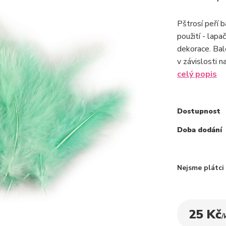
Pštrosí peří 
použití - lapa
dekorace. Bal
v závislosti n
celý popis
Dostupnost
Doba dodání
Nejsme plátc
25 Kč
/