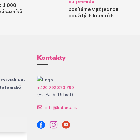
na přírodu
k 1 000
posíláme v již jednou
zákazníků
použitých krabicích
Kontakty
 vyzvednout
lefonické
+420 792 370 790
(Po-Pá, 9-15 hod.)
info@kafanta.cz