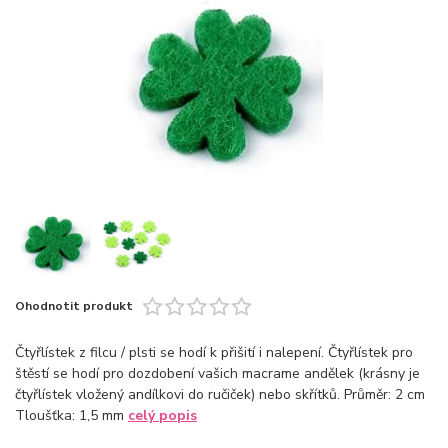
Ohodnotit produkt
Čtyřlístek z filcu / plsti se hodí k přišití i nalepení. Čtyřlístek pro
štěstí se hodí pro dozdobení vašich macrame andělek (krásny je
čtyřlístek vložený andílkovi do ručiček) nebo skřítků. Průměr: 2 cm
Tloušťka: 1,5 mm
celý popis