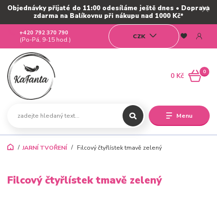
Objednávky přijaté do 11:00 odesíláme ještě dnes • Doprava
zdarma na Balíkovnu při nákupu nad 1000 Kč*
+420 792 370 790
CZK
(Po-Pá, 9-15 hod.)
0
0 Kč
Menu
JARNÍ TVOŘENÍ
Filcový čtyřlístek tmavě zelený
Filcový čtyřlístek tmavě zelený