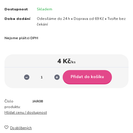
Dostupnost
Skladem
Doba dodání
Odesíláme do 24 h • Doprava od 69 Kč • Tvořte bez
čekání
Nejsme plátci DPH
4 Kč
/
ks
Přidat do košíku
Číslo
JAR08
produktu:
Hlídat cenu / dostupnost
Do oblíbených