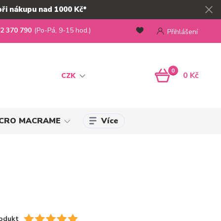
při nákupu nad 1000 Kč*
2 370 790
(Po-Pá, 9-15 hod.)
Přihlášení
0
0 Kč
CZK
Více
MICRO MACRAME
odukt