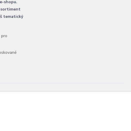
 e-shopu.
 sortiment
áš tematický
l pro
voskované
Vytvořeno na
Eshop-rychle.cz