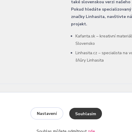
také slovenskou verzi našeho
Pokud hledáte specializovaný
značky Linhasita, navštivte n
projekt.
Kafanta.sk – kreativní materiá
Slovensko
Linhasita.cz – specialista na 
šňůry Linhasita
Nastavení
Souhlasím
Souhlas můžete odmítnout
zde
.