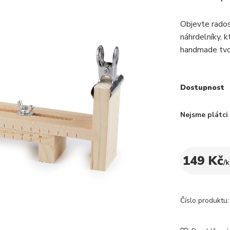
Objevte rados
náhrdelníky, 
handmade tv
Dostupnost
Nejsme plátc
149 Kč
/
k
Číslo produktu: