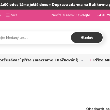
11:00 odesíláme ještě dnes • Doprava zdarma na Balíkovnu 
a
Nevíte si rady? Zavolejte.
+420 79
Více
Hledat
ozčesávací příze (macrame i háčkování)
Příze 
Ohodnotit pr