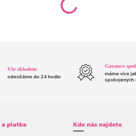
Garance spok
Vše skladem
máme více ja
odesíláme do 24 hodin
spokojených 
 a platba
Kde nás najdete