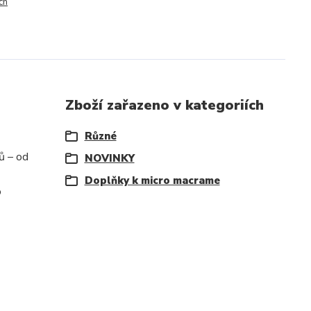
ch
Zboží zařazeno v kategoriích
Různé
ů – od
NOVINKY
Doplňky k micro macrame
o