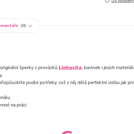
Do oblíbený
omentáře
0
originální šperky z provázků
Linhasita
,
bavlnek i jiných materiál
y.
řizpůsobíte podle potřeby, což z něj dělá perfektní volbu jak pr
riálu.
emné na práci.