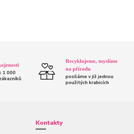
Recyklujeme, myslíme
ojenosti
na přírodu
k 1 000
posíláme v již jednou
zákazníků
použitých krabicích
Kontakty