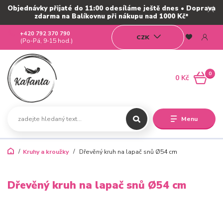
Objednávky přijaté do 11:00 odesíláme ještě dnes • Doprava
zdarma na Balíkovnu při nákupu nad 1000 Kč*
+420 792 370 790
CZK
(Po-Pá, 9-15 hod.)
0
0 Kč
Menu
Kruhy a kroužky
Dřevěný kruh na lapač snů Ø54 cm
Dřevěný kruh na lapač snů Ø54 cm