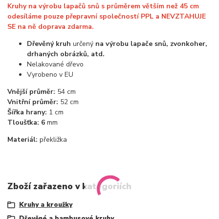
Kruhy na výrobu lapačů snů s průměrem větším než 45 cm
odesíláme pouze přepravní společností PPL a NEVZTAHUJE
SE na ně doprava zdarma.
Dřevěný kruh
určený
na výrobu lapače snů, zvonkoher,
drhaných obrázků, atd.
Nelakované dřevo
Vyrobeno v EU
Vnější průměr:
54 cm
Vnitřní průměr:
52 cm
Šířka hrany:
1 cm
Tloušťka: 6
mm
Materiál:
překližka
Zboží zařazeno v kategoriích
Kruhy a kroužky
Dřevěné a bambusové kruhy