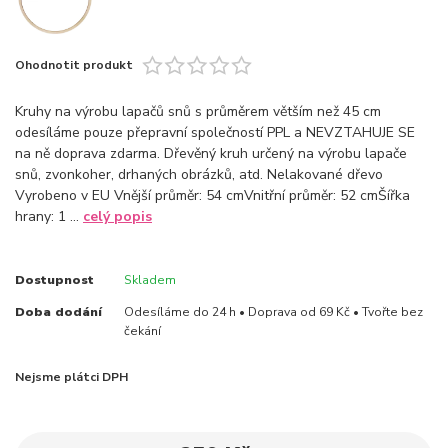
Ohodnotit produkt
Kruhy na výrobu lapačů snů s průměrem větším než 45 cm
odesíláme pouze přepravní společností PPL a NEVZTAHUJE SE
na ně doprava zdarma. Dřevěný kruh určený na výrobu lapače
snů, zvonkoher, drhaných obrázků, atd. Nelakované dřevo
Vyrobeno v EU Vnější průměr: 54 cmVnitřní průměr: 52 cmŠířka
hrany: 1 ...
celý popis
Dostupnost
Skladem
Doba dodání
Odesíláme do 24 h • Doprava od 69 Kč • Tvořte bez
čekání
Nejsme plátci DPH