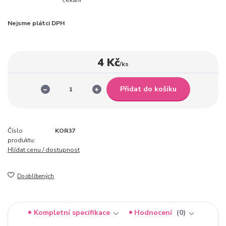
Nejsme plátci DPH
4 Kč
/
ks
Přidat do košíku
Číslo
KOR37
produktu:
Hlídat cenu / dostupnost
Do oblíbených
Kompletní specifikace
Hodnocení
0