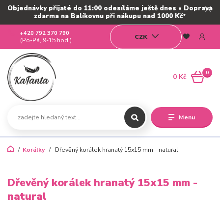
Objednávky přijaté do 11:00 odesíláme ještě dnes • Doprava
zdarma na Balíkovnu při nákupu nad 1000 Kč*
+420 792 370 790
CZK
(Po-Pá, 9-15 hod.)
0
0 Kč
Menu
Korálky
Dřevěný korálek hranatý 15x15 mm - natural
Dřevěný korálek hranatý 15x15 mm -
natural