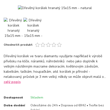
Ohodnotit produkt
Dřevěný korálek ve tvaru diamantu využijete například k výrobě
přívěsku na klíče, náramků, náhrdelníků nebo jako doplněk k
velkým nástěnným macrame dekoracím, květinovým závěsům,
kabelkám, taškám, houpačkám, atd. korálek je přírodní -
nelakovaný, průvlek je 3 mm velký, někdy se může objevit malá o...
celý popis
Dostupnost
Skladem
Doba dodání
Odesíláme do 24 h • Doprava od 69 Kč • Tvořte bez
čekání