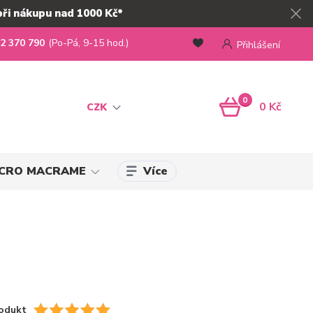
při nákupu nad 1000 Kč*
2 370 790
(Po-Pá, 9-15 hod.)
Přihlášení
0
0 Kč
CZK
Více
MICRO MACRAME
odukt