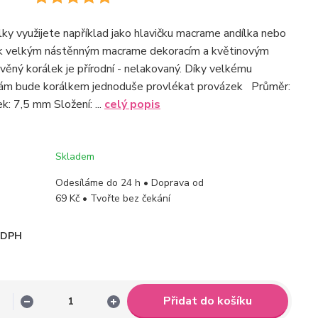
ky využijete například jako hlavičku macrame andílka nebo
 k velkým nástěnným macrame dekoracím a květinovým
ěný korálek je přírodní - nelakovaný. Díky velkému
vám bude korálkem jednoduše provlékat provázek Průměr:
: 7,5 mm Složení: ...
celý popis
Skladem
Odesíláme do 24 h • Doprava od
69 Kč • Tvořte bez čekání
i DPH
Přidat do košíku