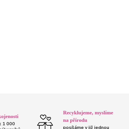
Recyklujeme, myslíme
ojenosti
na přírodu
k 1 000
posíláme v již jednou