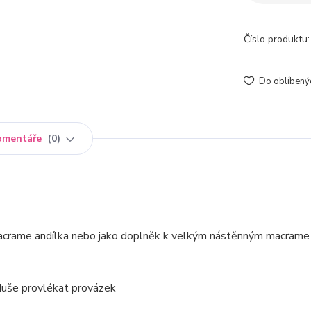
Číslo produktu:
Do oblíbený
omentáře
0
 macrame andílka nebo jako doplněk k velkým nástěnným macrame
duše provlékat provázek