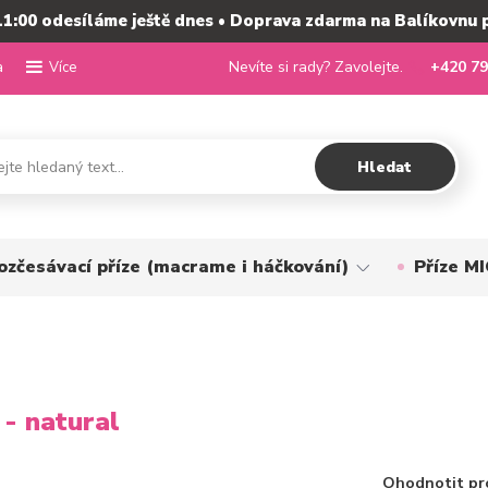
11:00 odesíláme ještě dnes • Doprava zdarma na Balíkovnu 
a
Nevíte si rady? Zavolejte.
+420 79
Více
Hledat
ozčesávací příze (macrame i háčkování)
Příze 
 - natural
Ohodnotit pr