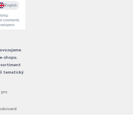
rovozujeme
 e-shopu.
 sortiment
áš tematický
l pro
voskované