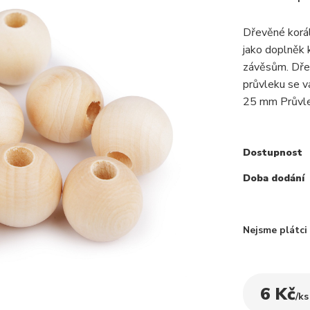
Dřevěné korál
jako doplněk
závěsům. Dřev
průvleku se 
25 mm Průvlek
Dostupnost
Doba dodání
Nejsme plátc
6 Kč
/
ks