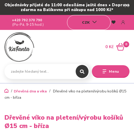
Objednávky přijaté do 11:00 odesíláme ještě dnes • Doprava
zdarma na Balíkovnu při nákupu nad 1000 Kč*
+420 792 370 790
CZK
(Po-Pá, 9-15 hod.)
0
0 Kč
Menu
Dřevěná dna a víka
Dřevěné víko na pletení/výrobu košíků Ø15
cm - bříza
Dřevěné víko na pletení/výrobu košíků
Ø15 cm - bříza