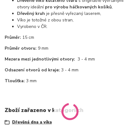
Dřevěné víko kulatého tvaru
s originálně vyvrtanými
otvory ideální
pro výrobu háčkovaných košíků
,
Dřevěný kruh
je přesně vyřezaný laserem,
Víko je totožné z obou stran,
Vyrobeno v ČR.
Průměr:
15 cm
Průměr otvoru:
9 mm
Mezera mezi jednotlivými otvory:
3 - 4 mm
Odsazení otvorů od kraje:
3 - 4 mm
Tloušťka:
3 mm
Zboží zařazeno v kategoriích
Dřevěná dna a víka