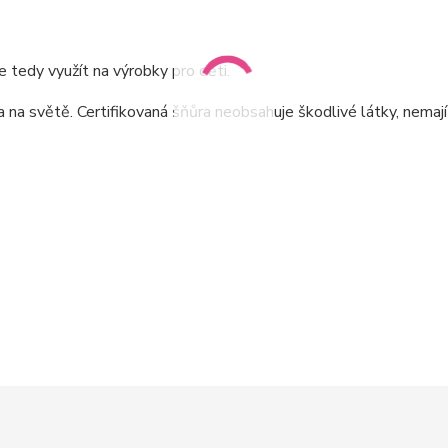
 tedy využít na výrobky pro děti.
a světě. Certifikovaná šňůra neobsahuje škodlivé látky, nemaj