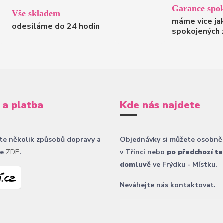
Garance spok
Vše skladem
máme více ja
odesíláme do 24 hodin
spokojených 
 a platba
Kde nás najdete
te několik způsobů dopravy a
Objednávky si můžete osobně
ce
ZDE
.
v Třinci nebo
po předchozí te
domluvě
ve Frýdku - Místku.
Neváhejte nás kontaktovat.