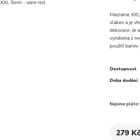
Macrame XXL j
vláken a je v
dekorace. Je 
vyrobena z re
použití barviv,
Dostupnost
Doba dodání
Nejsme plátc
279 K