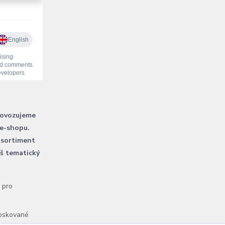
rovozujeme
 e-shopu.
 sortiment
áš tematický
l pro
voskované