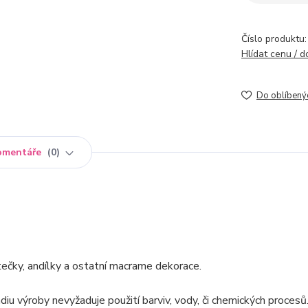
Číslo produktu:
Hlídat cenu / 
Do oblíbený
omentáře
0
tečky, andílky a ostatní macrame dekorace.
iu výroby nevyžaduje použití barviv, vody, či chemických procesů