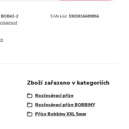
BOB42-2
EAN kód:
5903816689856
dostupnost
ch
Zboží zařazeno v kategoriích
Rozčesávací příze
Rozčesávací příze BOBBINY
Příze Bobbiny XXL 5mm
.