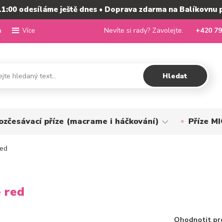
11:00 odesíláme ještě dnes • Doprava zdarma na Balíkovnu 
a
Nevíte si rady? Zavolejte.
+420 79
Více
Hledat
ozčesávací příze (macrame i háčkování)
Příze 
red
 red
Ohodnotit pr