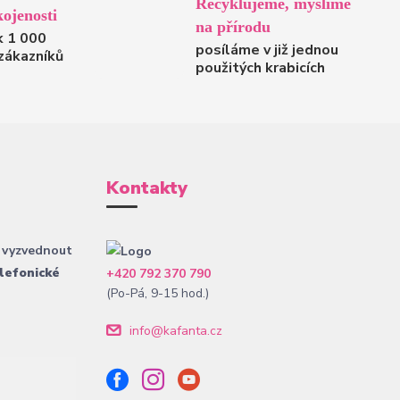
Recyklujeme, myslíme
ojenosti
na přírodu
k 1 000
posíláme v již jednou
zákazníků
použitých krabicích
Kontakty
 vyzvednout
lefonické
+420 792 370 790
(Po-Pá, 9-15 hod.)
info@kafanta.cz