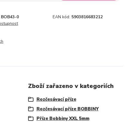
BOB43-0
EAN kód:
5903816683212
dostupnost
ch
Zboží zařazeno v kategoriích
Rozčesávací příze
Rozčesávací příze BOBBINY
Příze Bobbiny XXL 5mm
.