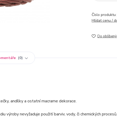
Číslo produktu:
Hlídat cenu / 
Do oblíbený
omentáře
0
tečky, andílky a ostatní macrame dekorace.
iu výroby nevyžaduje použití barviv, vody, či chemických procesů