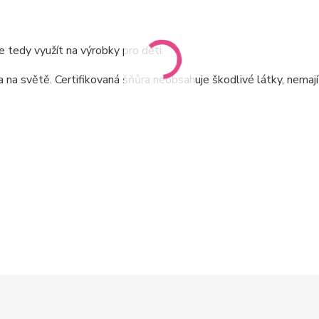
 tedy využít na výrobky pro děti.
a světě. Certifikovaná šňůra neobsahuje škodlivé látky, nemaj