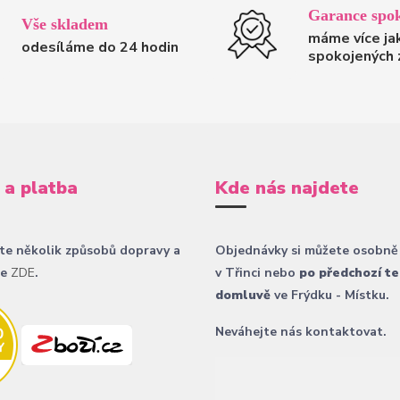
Garance spok
Vše skladem
máme více ja
odesíláme do 24 hodin
spokojených 
 a platba
Kde nás najdete
te několik způsobů dopravy a
Objednávky si můžete osobně
ce
ZDE
.
v Třinci nebo
po předchozí te
domluvě
ve Frýdku - Místku.
Neváhejte nás kontaktovat.