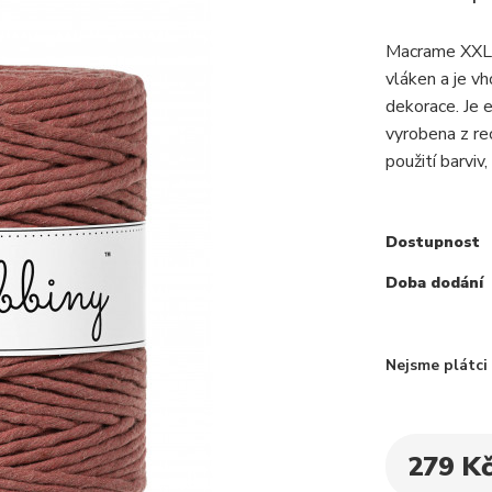
Macrame XXL j
vláken a je v
dekorace. Je 
vyrobena z re
použití barviv,
Dostupnost
Doba dodání
Nejsme plátc
279 K