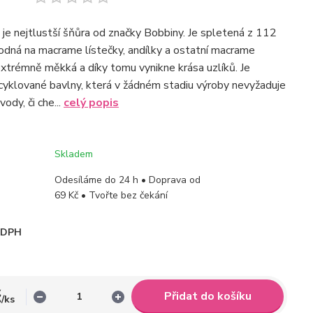
e nejtlustší šňůra od značky Bobbiny. Je spletená z 112
hodná na macrame lístečky, andílky a ostatní macrame
extrémně měkká a díky tomu vynikne krása uzlíků. Je
cyklované bavlny, která v žádném stadiu výroby nevyžaduje
 vody, či che...
celý popis
Skladem
Odesíláme do 24 h • Doprava od
69 Kč • Tvořte bez čekání
i DPH
č
Přidat do košíku
/
ks