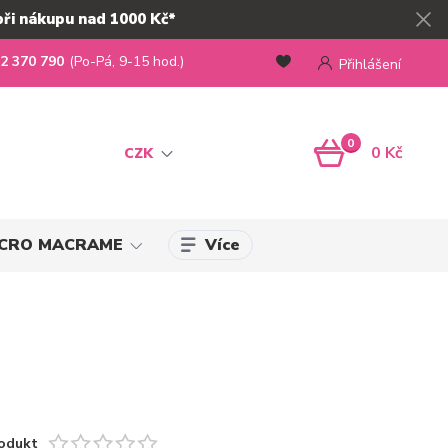
při nákupu nad 1000 Kč*
2 370 790
(Po-Pá, 9-15 hod.)
Přihlášení
0
0 Kč
CZK
Více
MICRO MACRAME
odukt