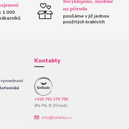
Recyklujeme, myslíme
ojenosti
na přírodu
k 1 000
posíláme v již jednou
zákazníků
použitých krabicích
Kontakty
 vyzvednout
lefonické
+420 792 370 790
(Po-Pá, 9-15 hod.)
info@kafanta.cz