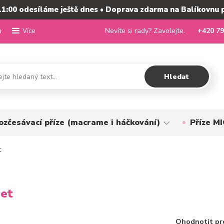
11:00 odesíláme ještě dnes • Doprava zdarma na Balíkovnu 
a
Nevíte si rady? Zavolejte.
+420 79
Více
Hledat
ozčesávací příze (macrame i háčkování)
Příze 
t
et
Ohodnotit pr