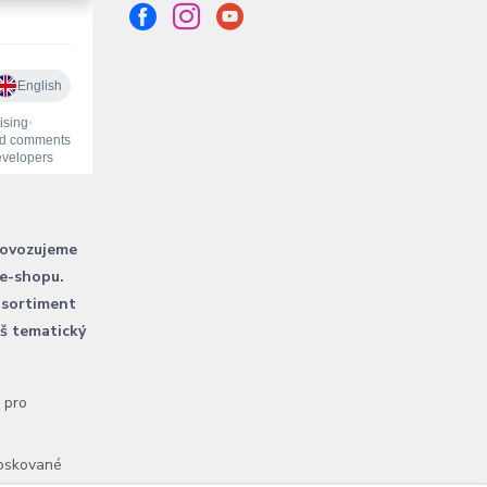
rovozujeme
 e-shopu.
 sortiment
áš tematický
l pro
voskované