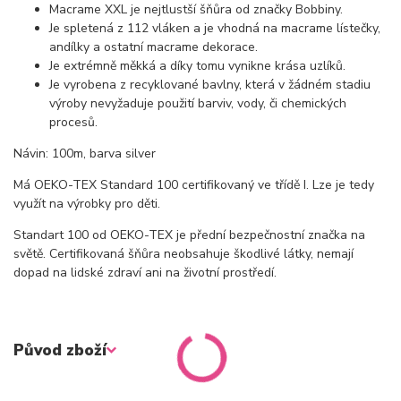
Macrame XXL je nejtlustší šňůra od značky Bobbiny.
Je spletená z 112 vláken a je vhodná na macrame lístečky,
andílky a ostatní macrame dekorace.
Je extrémně měkká a díky tomu vynikne krása uzlíků.
Je vyrobena z recyklované bavlny, která v žádném stadiu
výroby nevyžaduje použití barviv, vody, či chemických
procesů.
Návin: 100m, barva silver
Má OEKO-TEX Standard 100 certifikovaný ve třídě I. Lze je tedy
využít na výrobky pro děti.
Standart 100 od OEKO-TEX je přední bezpečnostní značka na
světě. Certifikovaná šňůra neobsahuje škodlivé látky, nemají
dopad na lidské zdraví ani na životní prostředí.
Původ zboží