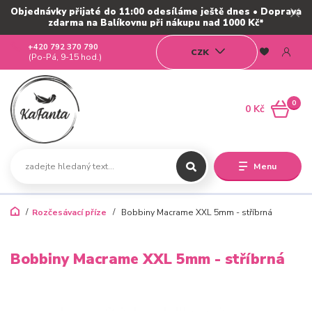
Objednávky přijaté do 11:00 odesíláme ještě dnes • Doprava
zdarma na Balíkovnu při nákupu nad 1000 Kč*
+420 792 370 790
CZK
(Po-Pá, 9-15 hod.)
0
0 Kč
Menu
Rozčesávací příze
Bobbiny Macrame XXL 5mm - stříbrná
Bobbiny Macrame XXL 5mm - stříbrná