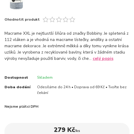
Ohodnotit produkt
Macrame XXL je nejtlustší šňůra od značky Bobbiny. Je spletená z
112 vláken a je vhodná na macrame lístečky, andílky a ostatní
macrame dekorace. Je extrémně měkká a díky tomu vynikne krása
uzlíků. Je vyrobena z recyklované bavlny, která v žádném stadiu
výroby nevyžaduje použití barviv, vody, či che...
celý popis
Dostupnost
Skladem
Doba dodání
Odesíláme do 24 h • Doprava od 69 Kč • Tvořte bez
čekání
Nejsme plátci DPH
279 Kč
/
ks