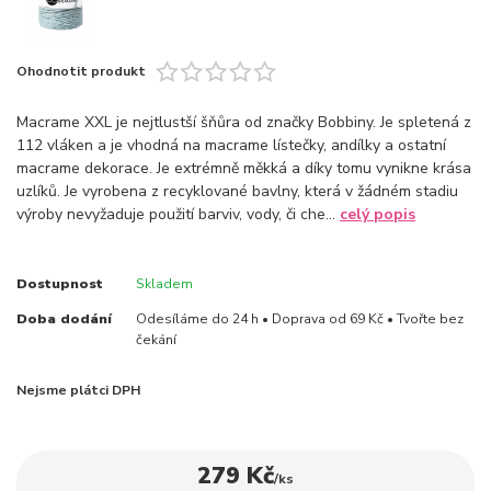
Ohodnotit produkt
Macrame XXL je nejtlustší šňůra od značky Bobbiny. Je spletená z
112 vláken a je vhodná na macrame lístečky, andílky a ostatní
macrame dekorace. Je extrémně měkká a díky tomu vynikne krása
uzlíků. Je vyrobena z recyklované bavlny, která v žádném stadiu
výroby nevyžaduje použití barviv, vody, či che...
celý popis
Dostupnost
Skladem
Doba dodání
Odesíláme do 24 h • Doprava od 69 Kč • Tvořte bez
čekání
Nejsme plátci DPH
279 Kč
/
ks