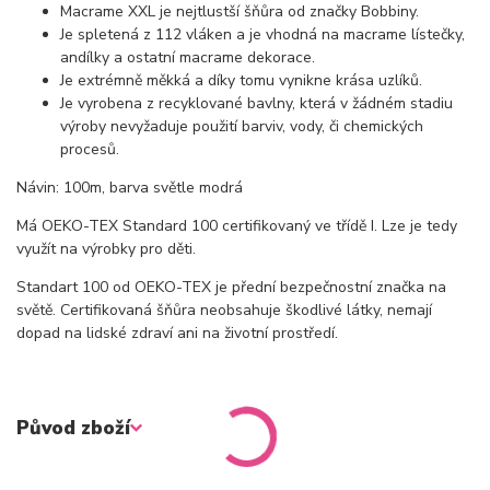
Macrame XXL je nejtlustší šňůra od značky Bobbiny.
Je spletená z 112 vláken a je vhodná na macrame lístečky,
andílky a ostatní macrame dekorace.
Je extrémně měkká a díky tomu vynikne krása uzlíků.
Je vyrobena z recyklované bavlny, která v žádném stadiu
výroby nevyžaduje použití barviv, vody, či chemických
procesů.
Návin: 100m, barva světle modrá
Má OEKO-TEX Standard 100 certifikovaný ve třídě I. Lze je tedy
využít na výrobky pro děti.
Standart 100 od OEKO-TEX je přední bezpečnostní značka na
světě. Certifikovaná šňůra neobsahuje škodlivé látky, nemají
dopad na lidské zdraví ani na životní prostředí.
Původ zboží