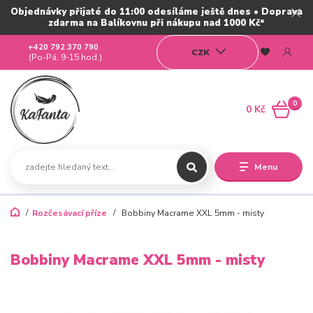
Objednávky přijaté do 11:00 odesíláme ještě dnes • Doprava
zdarma na Balíkovnu při nákupu nad 1000 Kč*
+420 792 370 790
CZK
(Po-Pá, 9-15 hod.)
0
0 Kč
Menu
Rozčesávací příze
Bobbiny Macrame XXL 5mm - misty
Bobbiny Macrame XXL 5mm - misty