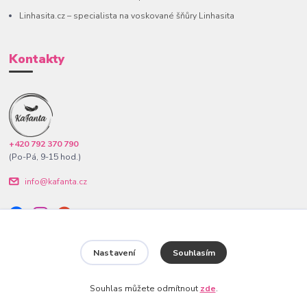
Linhasita.cz – specialista na voskované šňůry Linhasita
Kontakty
+420 792 370 790
(Po-Pá, 9-15 hod.)
info@kafanta.cz
Nastavení
Souhlasím
www.kafanta.cz. Všechna práva vyhrazena.
Souhlas můžete odmítnout
zde
.
Vytvořeno na
Eshop-rychle.cz