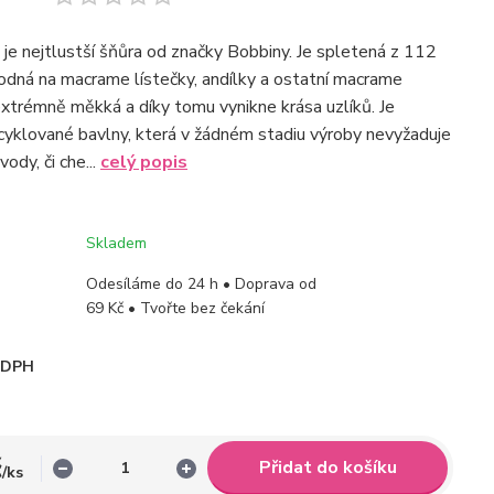
e nejtlustší šňůra od značky Bobbiny. Je spletená z 112
hodná na macrame lístečky, andílky a ostatní macrame
extrémně měkká a díky tomu vynikne krása uzlíků. Je
cyklované bavlny, která v žádném stadiu výroby nevyžaduje
 vody, či che...
celý popis
Skladem
Odesíláme do 24 h • Doprava od
69 Kč • Tvořte bez čekání
i DPH
č
Přidat do košíku
/
ks