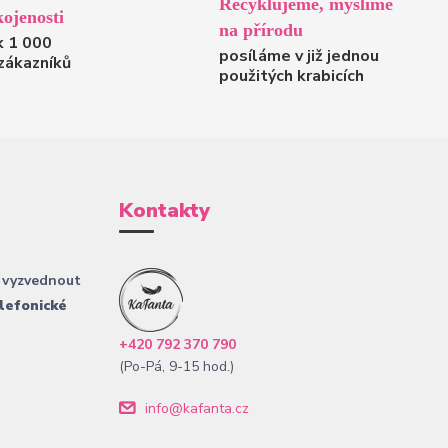
Recyklujeme, myslíme
ojenosti
na přírodu
k 1 000
posíláme v již jednou
zákazníků
použitých krabicích
Kontakty
 vyzvednout
lefonické
+420 792 370 790
(Po-Pá, 9-15 hod.)
info@kafanta.cz