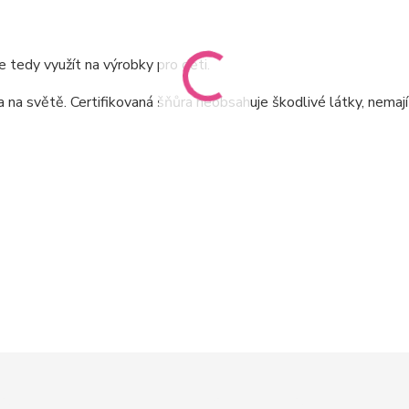
 tedy využít na výrobky pro děti.
a světě. Certifikovaná šňůra neobsahuje škodlivé látky, nemaj