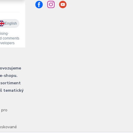
rovozujeme
 e-shopu.
 sortiment
áš tematický
l pro
voskované