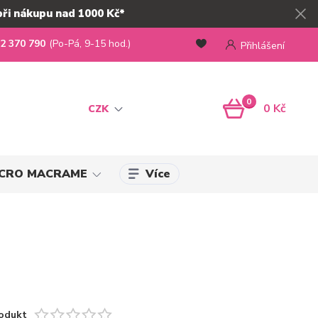
při nákupu nad 1000 Kč*
2 370 790
(Po-Pá, 9-15 hod.)
Přihlášení
0
0 Kč
CZK
Více
MICRO MACRAME
odukt