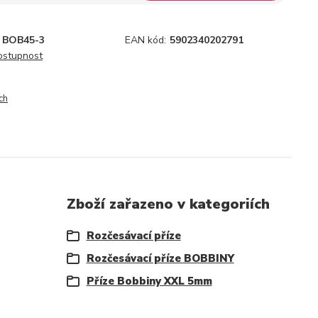
BOB45-3
EAN kód:
5902340202791
dostupnost
ch
Zboží zařazeno v kategoriích
Rozčesávací příze
Rozčesávací příze BOBBINY
Příze Bobbiny XXL 5mm
.