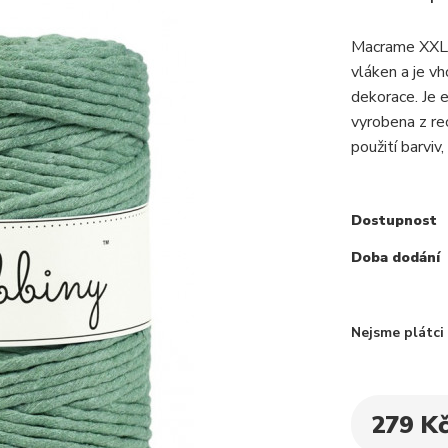
Macrame XXL j
vláken a je v
dekorace. Je 
vyrobena z re
použití barviv,
Dostupnost
Doba dodání
Nejsme plátc
279 K