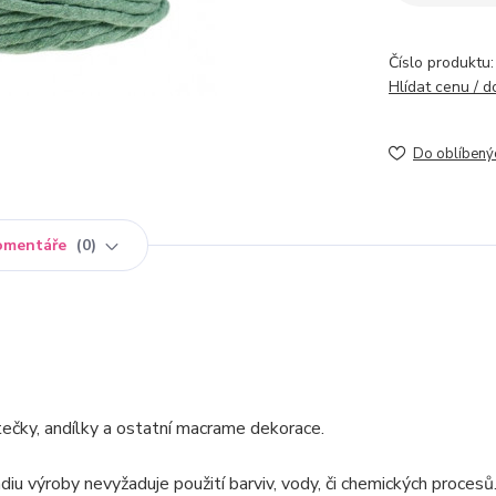
Číslo produktu:
Hlídat cenu / 
Do oblíbený
omentáře
0
tečky, andílky a ostatní macrame dekorace.
iu výroby nevyžaduje použití barviv, vody, či chemických procesů