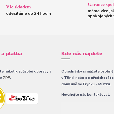
Garance spok
Vše skladem
máme více ja
odesíláme do 24 hodin
spokojených 
 a platba
Kde nás najdete
te několik způsobů dopravy a
Objednávky si můžete osobně
ce
ZDE
.
v Třinci nebo
po předchozí te
domluvě
ve Frýdku - Místku.
Neváhejte nás kontaktovat.