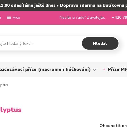
11:00 odesíláme ještě dnes • Doprava zdarma na Balíkovnu 
a
Nevíte si rady? Zavolejte.
+420 79
Více
Hledat
ozčesávací příze (macrame i háčkování)
Příze 
ptus
lyptus
Ohodnotit pr