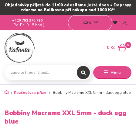
Objednávky přijaté do 11:00 odesíláme ještě dnes • Doprava
zdarma na Balíkovnu při nákupu nad 1000 Kč*
+420 792 370 790
CZK
(Po-Pá, 9-15 hod.)
0
0 Kč
Menu
Rozčesávací příze
Bobbiny Macrame XXL 5mm - duck egg blue
Bobbiny Macrame XXL 5mm - duck egg
blue