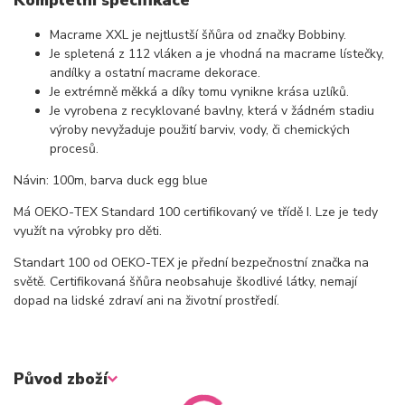
Macrame XXL je nejtlustší šňůra od značky Bobbiny.
Je spletená z 112 vláken a je vhodná na macrame lístečky,
andílky a ostatní macrame dekorace.
Je extrémně měkká a díky tomu vynikne krása uzlíků.
Je vyrobena z recyklované bavlny, která v žádném stadiu
výroby nevyžaduje použití barviv, vody, či chemických
procesů.
Návin: 100m, barva duck egg blue
Má OEKO-TEX Standard 100 certifikovaný ve třídě I. Lze je tedy
využít na výrobky pro děti.
Standart 100 od OEKO-TEX je přední bezpečnostní značka na
světě. Certifikovaná šňůra neobsahuje škodlivé látky, nemají
dopad na lidské zdraví ani na životní prostředí.
Původ zboží