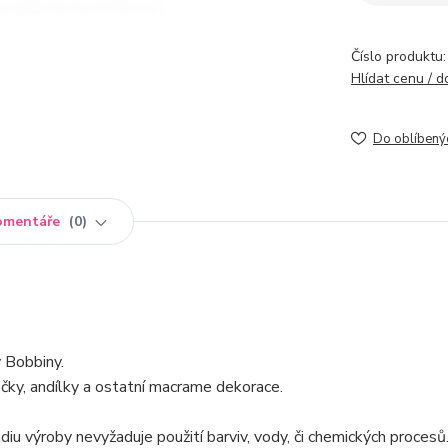
Číslo produktu:
Hlídat cenu / 
Do oblíbený
omentáře
0
 Bobbiny.
čky, andílky a ostatní macrame dekorace.
iu výroby nevyžaduje použití barviv, vody, či chemických procesů