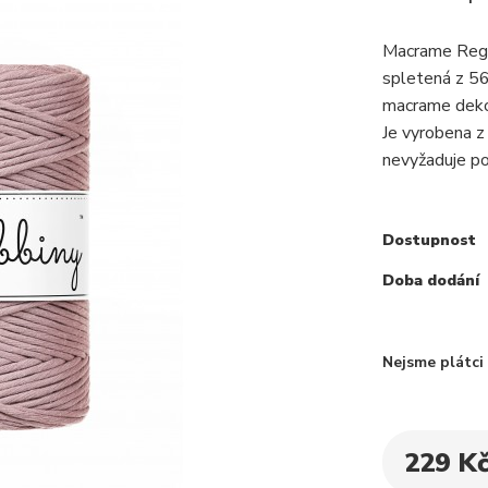
Macrame Regul
spletená z 56
macrame dekor
Je vyrobena z
nevyžaduje pou
Dostupnost
Doba dodání
Nejsme plátc
229 K