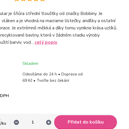
ar je šňůra střední tloušťky od značky Bobbiny. Je
 vláken a je vhodná na macrame lístečky, andílky a ostatní
ace. Je extrémně měkká a díky tomu vynikne krása uzlíků.
 recyklované bavlny, která v žádném stadiu výroby
žití barviv, vod...
celý popis
Skladem
Odesíláme do 24 h • Doprava od
69 Kč • Tvořte bez čekání
i DPH
č
Přidat do košíku
/
ks