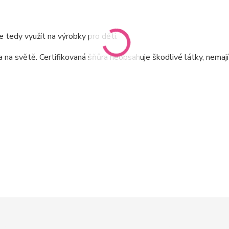
 tedy využít na výrobky pro děti.
a světě. Certifikovaná šňůra neobsahuje škodlivé látky, nemaj