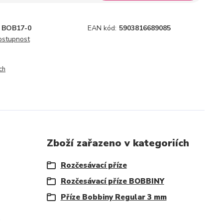
BOB17-0
EAN kód:
5903816689085
dostupnost
ch
Zboží zařazeno v kategoriích
Rozčesávací příze
Rozčesávací příze BOBBINY
Příze Bobbiny Regular 3 mm
.