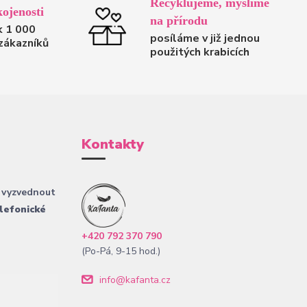
Recyklujeme, myslíme
ojenosti
na přírodu
k 1 000
posíláme v již jednou
zákazníků
použitých krabicích
Kontakty
 vyzvednout
lefonické
+420 792 370 790
(Po-Pá, 9-15 hod.)
info@kafanta.cz