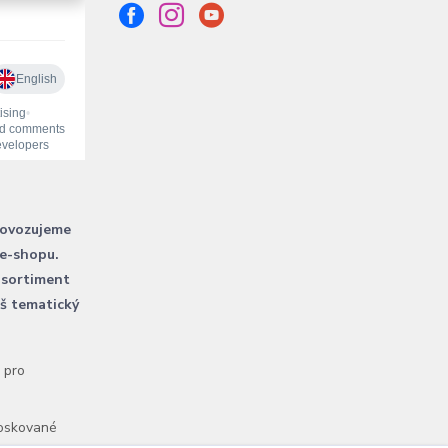
rovozujeme
 e-shopu.
 sortiment
áš tematický
l pro
voskované