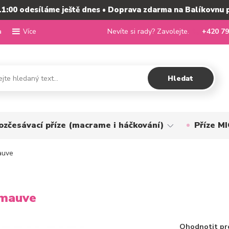
11:00 odesíláme ještě dnes • Doprava zdarma na Balíkovnu 
a
Nevíte si rady? Zavolejte.
+420 79
Více
Hledat
ozčesávací příze (macrame i háčkování)
Příze 
auve
 mauve
Ohodnotit pr