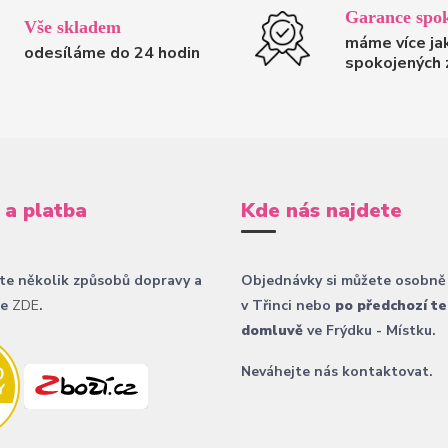
Garance spok
Vše skladem
máme více ja
odesíláme do 24 hodin
spokojených 
 a platba
Kde nás najdete
te několik způsobů dopravy a
Objednávky si můžete osobně
ce
ZDE
.
v Třinci nebo
po předchozí te
domluvě
ve Frýdku - Místku.
Neváhejte nás kontaktovat.