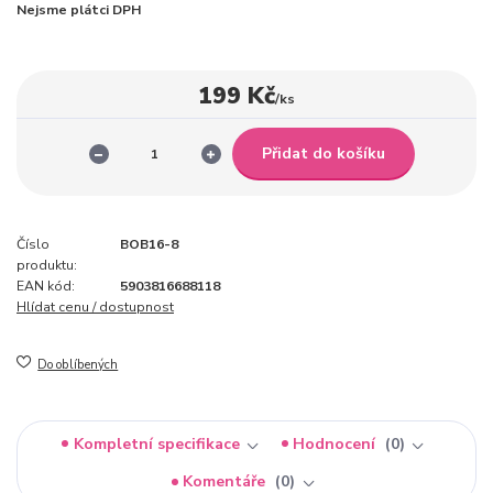
Nejsme plátci DPH
199 Kč
/
ks
Přidat do košíku
Číslo
BOB16-8
produktu:
EAN kód:
5903816688118
Hlídat cenu / dostupnost
Do oblíbených
Kompletní specifikace
Hodnocení
0
Komentáře
0