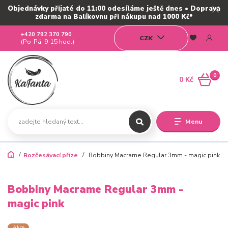
Objednávky přijaté do 11:00 odesíláme ještě dnes • Doprava
zdarma na Balíkovnu při nákupu nad 1000 Kč*
+420 792 370 790
CZK
(Po-Pá, 9-15 hod.)
0
0 Kč
Menu
Rozčesávací příze
Bobbiny Macrame Regular 3mm - magic pink
Bobbiny Macrame Regular 3mm -
magic pink
Akce