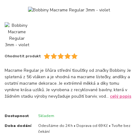
Ohodnotit produkt
Macrame Regular je šňůra střední tloušťky od značky Bobbiny. Je
spletená z 56 vláken a je vhodná na macrame lístečky, andílky a
ostatní macrame dekorace. Je extrémně měkká a díky tomu
vynikne krása uzlíků. Je vyrobena z recyklované bavlny, která v
žádném stadiu výroby nevyžaduje použití barviv, vod...
celý popis
Dostupnost
Skladem
Doba dodání
Odesíláme do 24 h • Doprava od 69 Kč • Tvořte bez
čekání