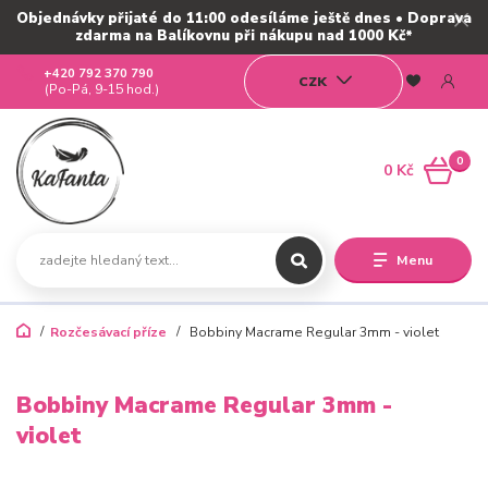
Objednávky přijaté do 11:00 odesíláme ještě dnes • Doprava
zdarma na Balíkovnu při nákupu nad 1000 Kč*
+420 792 370 790
CZK
(Po-Pá, 9-15 hod.)
0
0 Kč
Menu
Rozčesávací příze
Bobbiny Macrame Regular 3mm - violet
Bobbiny Macrame Regular 3mm -
violet