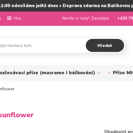
11:00 odesíláme ještě dnes • Doprava zdarma na Balíkovnu 
a
Nevíte si rady? Zavolejte.
+420 79
Více
Hledat
ozčesávací příze (macrame i háčkování)
Příze 
nflower
sunflower
Ohodnotit pr