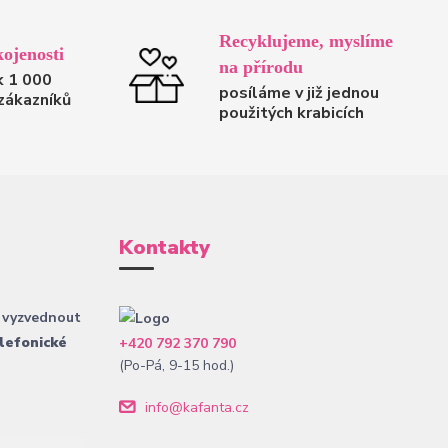
Recyklujeme, myslíme
ojenosti
na přírodu
k 1 000
posíláme v již jednou
zákazníků
použitých krabicích
Kontakty
 vyzvednout
lefonické
+420 792 370 790
(Po-Pá, 9-15 hod.)
info@kafanta.cz