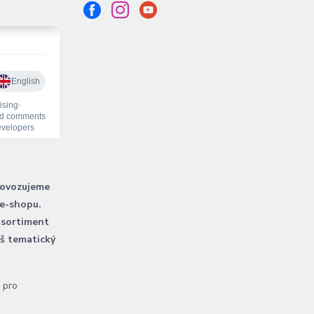
rovozujeme
 e-shopu.
 sortiment
áš tematický
l pro