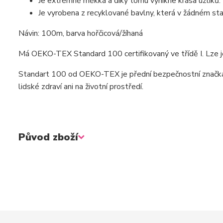
Je extrémně měkká a díky tomu vynikne krása uzlíků.
Je vyrobena z recyklované bavlny, která v žádném stad
Návin: 100m, barva hořčicová/žíhaná
Má OEKO-TEX Standard 100 certifikovaný ve třídě I. Lze je
Standart 100 od OEKO-TEX je přední bezpečnostní značka n
lidské zdraví ani na životní prostředí.
Původ zboží