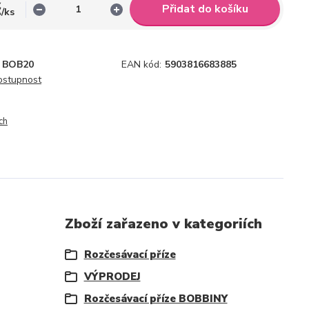
č
Přidat do košíku
/
ks
BOB20
EAN kód:
5903816683885
dostupnost
ch
Zboží zařazeno v kategoriích
Rozčesávací příze
VÝPRODEJ
Rozčesávací příze BOBBINY