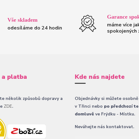
Garance spok
Vše skladem
máme více ja
odesíláme do 24 hodin
spokojených 
 a platba
Kde nás najdete
te několik způsobů dopravy a
Objednávky si můžete osobně
ce
ZDE
.
v Třinci nebo
po předchozí te
domluvě
ve Frýdku - Místku.
Neváhejte nás kontaktovat.