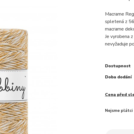
Macrame Regul
spletená z 56
macrame dekor
Je vyrobena z
nevyžaduje pou
Dostupnost
Doba dodání
Cena před sl
Nejsme plátc