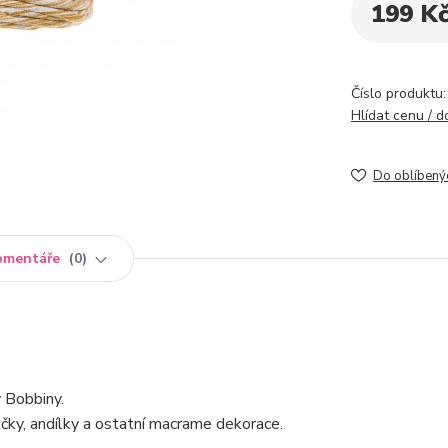
199 K
Číslo produktu:
Hlídat cenu / 
Do oblíbený
omentáře
0
 Bobbiny.
čky, andílky a ostatní macrame dekorace.