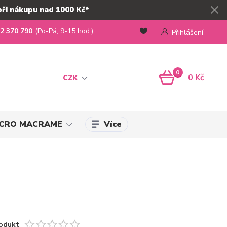
při nákupu nad 1000 Kč*
2 370 790
(Po-Pá, 9-15 hod.)
Přihlášení
0
0 Kč
CZK
Více
MICRO MACRAME
odukt