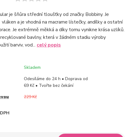
ar je šňůra střední tloušťky od značky Bobbiny. Je
 vláken a je vhodná na macrame lístečky, andílky a ostatní
ace. Je extrémně měkká a díky tomu vynikne krása uzlíků.
 recyklované bavlny, která v žádném stadiu výroby
žití barviv, vod...
celý popis
Skladem
Odesíláme do 24 h • Doprava od
69 Kč • Tvořte bez čekání
evou
229 Kč
i DPH